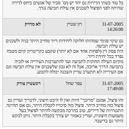
כל עוד בשתי הדירות גם יחד יש מס´ סביר של אנשים ביחס לדירה
שהיתה לפני הפיצול לשכנים אין עילת תביעה נגדך.
31-07-2005
רון שטיין
לא מדויק
14:26:00
גם שינוי פנימי שמהותו חלוקה ליחידות דיור מחייב היתר בניה ולשכנים
יש עילת תביעה.
היה פסק דין (לפחות אחד אם לא יותר) שקבע כקריטריון קיום מטבח
נפרד בכל יחידת דיור.
מקיום העילה החוקית לתביעה ועד להתערבות העירייה או לזכיה
בתביעה הדרך ארוכה, אבל זה לא נכון שלשכנים אין עילת תביעה וגם
אם העירייה לא תתערב עדיין השכנה יכולה לתבוע.
31-07-2005
עפר שחל
רונשטיין צודק
17:49:00
זהו פיצול, אמנם "מרוכך" היות ואין לו היבט חיצוני, לדבריך ועדיין גם
פיצול כזה מחייב היתר. פיצול כזה סיכוייו לקבלת היתר, גם אם תהיינה
התנגדויות של דיירים, טוב בהרבה מבקשה להיתר לפיצול בעל
משמעות חיצונית, ועדיין כאמור יש צורך בקבלת היתר. ניתן לבקש
היתר גם בדיעבד.