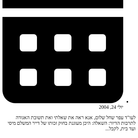
יולי 24, 2004
לעו"ד עפר שחל שלום, אנא ראה את שאלתי ואת תשובת האגודה
לתרבות הדיור: השאלה: היכן מעוגנת בחוק זכותו של דייר המשלם מיסי
ועד בית, לקבל...