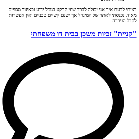
רציתי לדעת איך אני יכולה לברר שווי קרקע בגודל ידוע ובאיזור מסויים
מאוד. נכנסתי לאתר של המינהל אך ישנם קשיים טכניים ואין אפשרות
לקבל הערכה....
"קניית" זכיות משכן בבית דו משפחתי