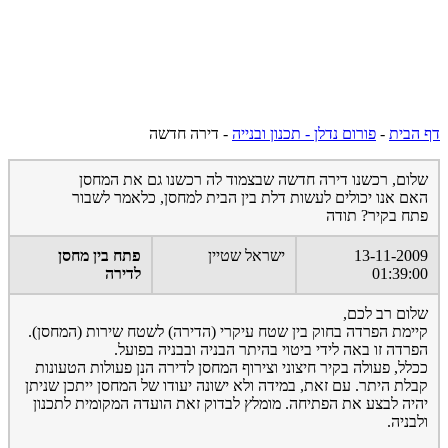
דף הבית
-
פורום נדלן - תכנון ובנייה
-
דירה חדשה
שלום, רכשנו דירה חדשה שבצמוד לה רכשנו גם את המחסן
האם אנו יכולים לעשות דלת בין הבית למחסן, כלאמר לשבור
פתח בקיר? תודה
13-11-2009
ישראל שטיין
פתח בין מחסן
01:39:00
לדירה
שלום רב לכם,
קיימת הפרדה בחוק בין שטח עיקרי (הדירה) לשטח שירות (המחסן).
הפרדה זו באה לידי ביטוי בהיתר הבניה ובבניה בפועל.
ככלל, פעולה בקיר חיצוני וצירוף המחסן לדירה הנן פעולות הטעונות
קבלת היתר. עם זאת, במידה ולא ישונה יעודו של המחסן ייתכן שניתן
יהיה לבצע את הפתיחה. מומלץ לבדוק זאת הועדה המקומית לתכנון
ולבניה.