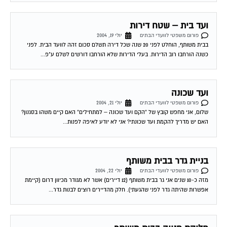
ועד בית – שטח דירות
פורום משפטי לוועדי הבתים
יולי 19, 2004
בבית משותף, הוחלט לפני 20 שנה שכל דירה תשלם סכום זהה לוועד הבית. לפני
כשנה הורחבו רוב הדירות. בעלי הדירות שלא הורחבו דורשים לשלם ע"פ...
ועד שכונה
פורום משפטי לוועדי הבתים
יולי 21, 2004
שלום, אני מחפש קובץ של "הקם ועד שכונה – למתחילים" האם קיים משהו בסגנון?
האם יש מדריך להקמת ועד שכונתי? אני לא יודע לאיפה לפנות...
בניית גדר בבית משותף
פורום משפטי לוועדי הבתים
יולי 22, 2004
מזה כ-10 שנים אני גר בבית משותף (12 דיירים) אשר לא מגודר מכיוון דרום (קיימת
אפשרות שהיתה גדר לפני שהגעתי). חלק מהדיירים רוצים לבנות גדר...