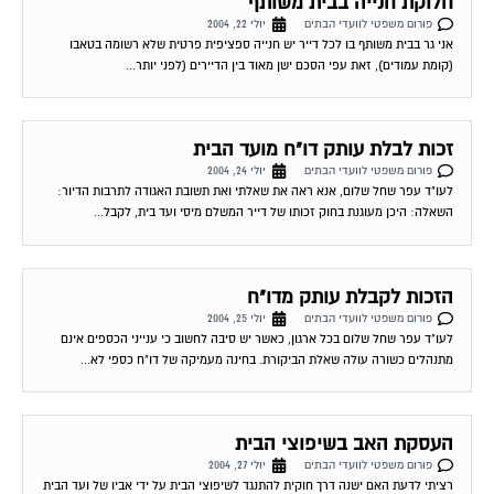
חלוקת חנייה בבית משותף
פורום משפטי לוועדי הבתים
יולי 22, 2004
אני גר בבית משותף בו לכל דייר יש חנייה ספציפית פרטית שלא רשומה בטאבו
(קומת עמודים), זאת עפי הסכם ישן מאוד בין הדיירים (לפני יותר...
זכות לבלת עותק דו"ח מועד הבית
פורום משפטי לוועדי הבתים
יולי 24, 2004
לעו"ד עפר שחל שלום, אנא ראה את שאלתי ואת תשובת האגודה לתרבות הדיור:
השאלה: היכן מעוגנת בחוק זכותו של דייר המשלם מיסי ועד בית, לקבל...
הזכות לקבלת עותק מדו"ח
פורום משפטי לוועדי הבתים
יולי 25, 2004
לעו"ד עפר שחל שלום בכל ארגון, כאשר יש סיבה לחשוב כי ענייני הכספים אינם
מתנהלים כשורה עולה שאלת הביקורת. בחינה מעמיקה של דו"ח כספי לא...
העסקת האב בשיפוצי הבית
פורום משפטי לוועדי הבתים
יולי 27, 2004
רציתי לדעת האם ישנה דרך חוקית להתנגד לשיפוצי הבית על ידי אביו של ועד הבית