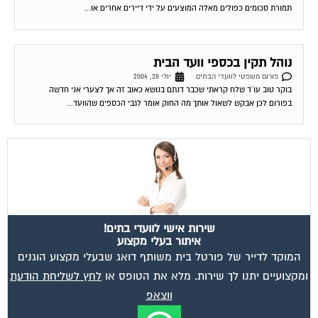
תמורת סכומים כפולים מאלה המוצעים על ידי דיירים אחרים או...
נוהל תקין בכספי וועד הבית
פורום משפטי לוועדי הבתים
יולי 28, 2004
בוקר טוב עו´ד שלח קראתי שכבר דנתם בנושא כאוב זה אך לצערי אני חדשה
בפורום לכן אבקש לשאול אותך מה החוק אומר לגבי הכספים שהוועד...
שירות אישי לוועדי בתים!
איתור בעלי מקצוע
המוקד לדייר של פורטל בית משותף דואג שבעלי מקצוע הוגנים
ומקצועיים יתנו לך שירות. מלא את הטופס או
לחץ לשליחת הודעת
ווצאפ