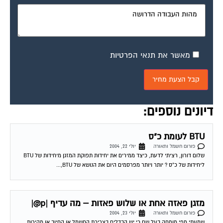
מאשר את תנאי הפרטיות
דיונים נוספים:
BTU לעומת כ"ס
פורום חשמל ותאורה
יולי 22, 2004
שלום דורון, רציתי לדעת, כיצד ממירים את יחידות תפוקת המזגן מיחידות של BTU
ליחידות של כ"ס ? יותר ויותר מפרסמים היום את הנושא של BTU,...
מזגן פאזה אחת או שלוש פאזות – מה עדיף |p@|
פורום חשמל ותאורה
יולי 23, 2004
שמעתי מפי מומחה בעל שם כי יש הבדלים בצריכת החשמל או החיוב או מהירות
שעון החשמל בין שני סוגי המזגנים. לבטח כל מי שנכנס לפורום...