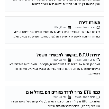
תאורת דירה
פורום חשמל ותאורה
יולי 23, 2004
לקראת מעבר לדירה חדשה הייתי רוצה לדעת מספר דברים לגבי תאורת הדירה
ובאותה הזדמנות לאשש או להפריך דעה לגבי ספוטים. האם יש סוג מסויים של...
יחידת B.T.U בהקשר למכשירי חשמל
פורום חשמל ותאורה
יולי 30, 2004
האם ניתן לדעת את יחידות הB.T.U של תנורים/ מקררים… והאם ידיעת היחידות היא
במילים אחרות לדעת מה פליטת החום לאוויר של מכשיר מסויים? 03-08-2004
03:07:00...
כמה BTU צריך לחדר מגורים חם בגודל 16 מ
פורום חשמל ותאורה
יולי 30, 2004
שלום, כמה BTU צריך לחדר מגורים בגודל של 16 מ´, ללא קומה מעל, כאשר הבידוד
אינו טוב (בית ישן). מדובר בחדר חם מאד שיש בו...