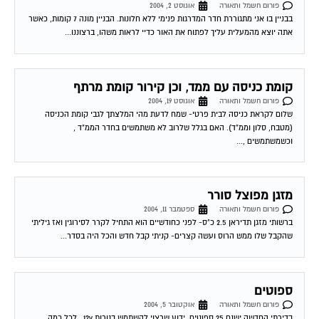
בבניין בו אני מתגוררת חדר המדרגות פנימי ללא חלונות. הבניין מונה 7 קומות, כאשר
אתה יוצא מהמעלית עליך לפתוח את האור כדיי לראות משהו, ברצוננו...
קומת כניסה עם ממד, וכן קירור קומת מרתף
פורום חשמל ותאורה
אוגוסט 19, 2004
שלום לקראת כניסה לבית פרטי- שמח לדעת מהי המלצתך לגבי קומת הכניסה
(מטבח, סלון וממ"ד). האם בגלל שלרוב לא משתמשים בחדר הממ"ד ,
וכשמשתמשים ,...
מזגן מפוצל סורר
פורום חשמל ותאורה
ספטמבר 11, 2004
ברשותי מזגן תדיראן 2.5 כ"ס- לפני כחודשיים הוא התחיל לקרר לסירוגין ואז גיליתי
שהקבל שלו ממש הרוס ועשה קצרים- קניתי קבל חדש והכל היה בסדר...
ספוטים
פורום חשמל ותאורה
אוקטובר 5, 2004
בדירתי החדשה ישנם 25 ספוטים. ידוע שרצוי להשתמש בנורות 12v . לכל כמה
ספוטים רצוי שנאי 220.: 12 ? 07-10-2004 20:24:00 דורון טרייביש כמה שנאים...