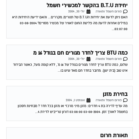
פורום חשמל ותאורה
יולי 30, 2004
האם ניתן לדעת את יחידות הB.T.U של תנורים/ מקררים… והאם ידיעת היחידות היא
במילים אחרות לדעת מה פליטת החום לאוויר של מכשיר מסויים? 03-08-2004
03:07:00...
כמה BTU צריך לחדר מגורים חם בגודל 16 מ
פורום חשמל ותאורה
יולי 30, 2004
שלום, כמה BTU צריך לחדר מגורים בגודל של 16 מ´, ללא קומה מעל, כאשר הבידוד
אינו טוב (בית ישן). מדובר בחדר חם מאד שיש בו...
בחירת מזגן
פורום חשמל ותאורה
אוגוסט 1, 2004
מה עדיף לדירה בת 4 חדרים: מזגן מיני מרכזי או מזגן בכל חדר ? מבחינת חסכון
בחשמל לאורך זמן. 03-08-2004 03:08:00 דורון טרייביש לדירת 4...
תאורת חרום
פורום חשמל ותאורה
אוגוסט 2, 2004