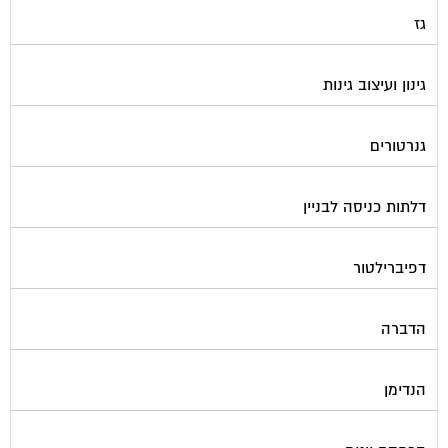
גז
גינון ועיצוב גינות
גנרטורים
דלתות כניסה לבניין
דפיברילטור
הדברה
הנדימן
הרחקת יונים