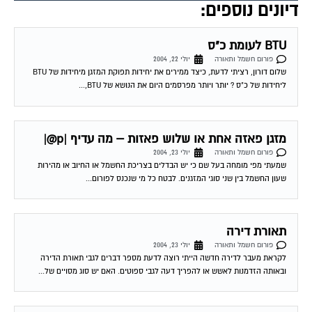
BTU לעומת כ"ס
פורום חשמל ותאורה
יולי 22, 2004
שלום דורון, רציתי לדעת, כיצד ממירים את יחידות תפוקת המזגן מיחידות של BTU
ליחידות של כ"ס ? יותר ויותר מפרסמים היום את הנושא של BTU,...
מזגן פאזה אחת או שלוש פאזות – מה עדיף |p@|
פורום חשמל ותאורה
יולי 23, 2004
שמעתי מפי מומחה בעל שם כי יש הבדלים בצריכת החשמל או החיוב או מהירות
שעון החשמל בין שני סוגי המזגנים. לבטח כל מי שנכנס לפורום...
תאורת דירה
פורום חשמל ותאורה
יולי 23, 2004
לקראת מעבר לדירה חדשה הייתי רוצה לדעת מספר דברים לגבי תאורת הדירה
ובאותה הזדמנות לאשש או להפריך דעה לגבי ספוטים. האם יש סוג מסויים של...
יחידת B.T.U בהקשר למכשירי חשמל