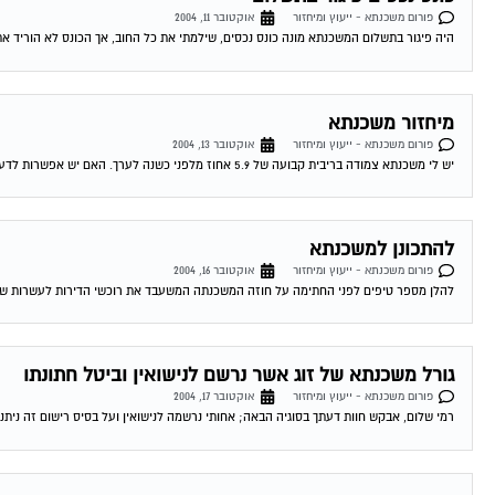
פורום משכנתא - ייעוץ ומיחזור
אוקטובר 11, 2004
היה פיגור בתשלום המשכנתא מונה כונס נכסים, שילמתי את כל החוב, אך הכונס לא הוריד את
מיחזור משכנתא
פורום משכנתא - ייעוץ ומיחזור
אוקטובר 13, 2004
יש לי משכנתא צמודה בריבית קבועה של 5.9 אחוז מלפני כשנה לערך. האם יש אפשרות לדעת האם כדאי לי לשנות אותה מאחר והיום המשכנתאות זולות...
להתכונן למשכנתא
פורום משכנתא - ייעוץ ומיחזור
אוקטובר 16, 2004
להלן מספר טיפים לפני החתימה על חוזה המשכנתה המשעבד את רוכשי הדירות לעשרות שנים . 1.סקר שוק -דבר ראשון מומלץ לעשות שיעורי בית . ping
גורל משכנתא של זוג אשר נרשם לנישואין וביטל חתונתו
פורום משכנתא - ייעוץ ומיחזור
אוקטובר 17, 2004
רמי שלום, אבקש חוות דעתך בסוגיה הבאה; אחותי נרשמה לנישואין ועל בסיס רישום זה ניתנה