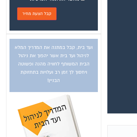
ועד בית, קבל במתנה את המדריך המלא
לניהול ועד בית אשר יהפוך את ניהול
הבית המשותף לחוויה מהנה ופשוטה
ויחסוך לך זמן רב ועלויות בתחזוקת
הבניין!