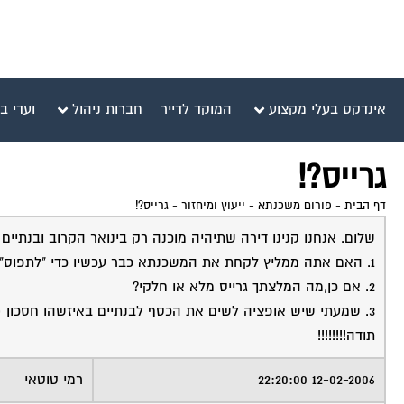
אינדקס בעלי מקצוע
המוקד לדייר
חברות ניהול
ועדי ב
גרייס?!
דף הבית
-
פורום משכנתא - ייעוץ ומיחזור
-
גרייס?!
שלום. אנחנו קנינו דירה שתיהיה מוכנה רק בינואר הקרוב ובנתיים 
1. האם אתה ממליץ לקחת את המשכנתא כבר עכשיו כדי "לתפוס" את הריביות?
2. אם כן,מה המלצתך גרייס מלא או חלקי?
3. שמעתי שיש אופציה לשים את הכסף לבנתיים באיזשהו חסכון (במקום לשלם לקבלן) יש כזה דבר? זה כדאי? האם כל בנק מאפשר זאת?
תודה!!!!!!!!
12-02-2006 22:20:00
רמי טוטאי