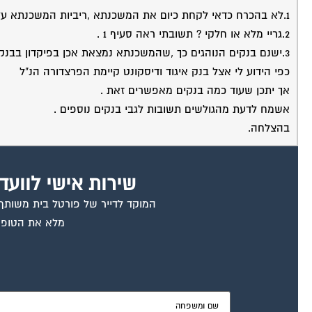
1.לא בהכרח כדאי לקחת כיום את המשכנתא ,ריביות המשכנתא עלו בתקופה האחרונה ולדעתי העניין צריך להבדק מקצועית גרידה .
2.גריי מלא או חלקי ? תשובתי ראה סעיף 1 .
3.ישנם בנקים הנוהגים כך ,שהמשכנתא נמצאת אכן בפיקדון בבנק ונושאת ריבית בשיעור 0.5% .
כפי הידוע לי אצל בנק איגוד ודיסקונט קיימת הפרצדורה הנ"ל
אך יתכן שעוד כמה בנקים מאפשרים זאת .
אשמח לדעת מהגולשים תשובות לגבי בנקים נוספים .
בהצלחה.
שירות אישי לוועד
המוקד לדייר של פורטל בית משותף ד
מלא את הטופס