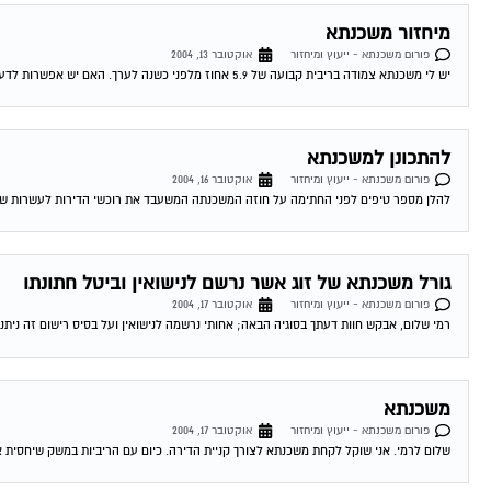
מיחזור משכנתא
פורום משכנתא - ייעוץ ומיחזור
אוקטובר 13, 2004
יש לי משכנתא צמודה בריבית קבועה של 5.9 אחוז מלפני כשנה לערך. האם יש אפשרות לדעת האם כדאי לי לשנות אותה מאחר והיום המשכנתאות זולות...
להתכונן למשכנתא
פורום משכנתא - ייעוץ ומיחזור
אוקטובר 16, 2004
להלן מספר טיפים לפני החתימה על חוזה המשכנתה המשעבד את רוכשי הדירות לעשרות שנים . 1.סקר שוק -דבר ראשון מומלץ לעשות שיעורי בית . ping
גורל משכנתא של זוג אשר נרשם לנישואין וביטל חתונתו
פורום משכנתא - ייעוץ ומיחזור
אוקטובר 17, 2004
רמי שלום, אבקש חוות דעתך בסוגיה הבאה; אחותי נרשמה לנישואין ועל בסיס רישום זה ניתנה
משכנתא
פורום משכנתא - ייעוץ ומיחזור
אוקטובר 17, 2004
שלום לרמי. אני שוקל לקחת משכנתא לצורך קניית הדירה. כיום עם הריביות במשק שיחסית אינ