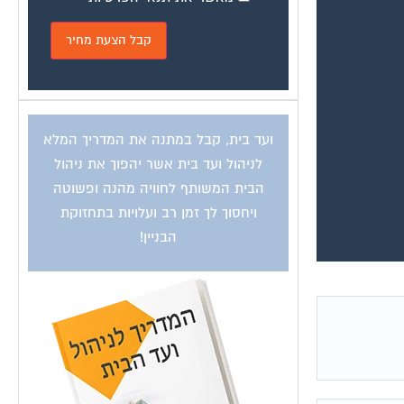
ועד בית, קבל במתנה את המדריך המלא
לניהול ועד בית אשר יהפוך את ניהול
הבית המשותף לחוויה מהנה ופשוטה
ויחסוך לך זמן רב ועלויות בתחזוקת
הבניין!