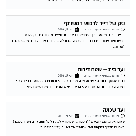
נזק של דייר לרכוש המשותף
פורום משפטי לוועדי הבתים
יולי 19, 2004
הדייר בדירה שמעלי ערך שיפוצים בדירתו שכתוצאה מהם נגרם נזק לצנרת
המשותפת, אחת הדירות בבניין הוצפה ונגרם לה נזק רב. האם העובדה שהנזק נגרם
לצנרת...
ועד בית – שטח דירות
פורום משפטי לוועדי הבתים
יולי 19, 2004
בבית משותף, הוחלט לפני 20 שנה שכל דירה תשלם סכום זהה לוועד הבית. לפני
כשנה הורחבו רוב הדירות. בעלי הדירות שלא הורחבו דורשים לשלם ע"פ...
ועד שכונה
פורום משפטי לוועדי הבתים
יולי 21, 2004
שלום, אני מחפש קובץ של "הקם ועד שכונה – למתחילים" האם קיים משהו בסגנון?
האם יש מדריך להקמת ועד שכונתי? אני לא יודע לאיפה לפנות...