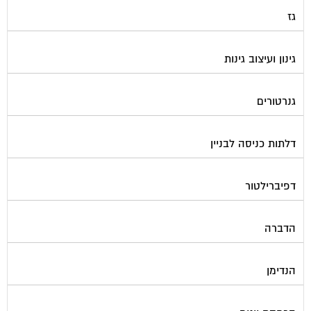
גז
גינון ועיצוב גינות
גנרטורים
דלתות כניסה לבניין
דפיברילטור
הדברה
הנדימן
הרחקת יונים