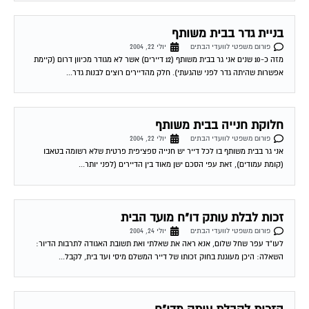
בניית גדר בבית משותף
פורום משפטי לוועדי הבתים
יולי 22, 2004
מזה כ-10 שנים אני גר בבית משותף (12 דיירים) אשר לא מגודר מכיוון דרום (קיימת
אפשרות שהיתה גדר לפני שהגעתי). חלק מהדיירים רוצים לבנות גדר...
חלוקת חנייה בבית משותף
פורום משפטי לוועדי הבתים
יולי 22, 2004
אני גר בבית משותף בו לכל דייר יש חנייה ספציפית פרטית שלא רשומה בטאבו
(קומת עמודים), זאת עפי הסכם ישן מאוד בין הדיירים (לפני יותר...
זכות לבלת עותק דו"ח מועד הבית
פורום משפטי לוועדי הבתים
יולי 24, 2004
לעו"ד עפר שחל שלום, אנא ראה את שאלתי ואת תשובת האגודה לתרבות הדיור:
השאלה: היכן מעוגנת בחוק זכותו של דייר המשלם מיסי ועד בית, לקבל...
הזכות לקבלת עותק מדו"ח
פורום משפטי לוועדי הבתים
יולי 25, 2004