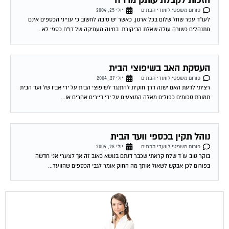
לעו"ד עפר שחל שלום בכל ארגון, כאשר יש סיבה לחשוב כי ענייני הכספים אינם
מתנהלים כשורה עולה שאלת הביקורת. בחינה מעמיקה של דו"ח כספי לא...
העסקת האב בשיפוצי הבית
פורום משפטי לוועדי הבתים
יולי 27, 2004
רציתי לדעת האם ישנה דרך חוקית להתנגד לשיפוצי הבית על ידי אביו של ועד הבית
תמורת סכומים כפולים מאלה המוצעים על ידי דיירים אחרים או...
נוהל תקין בכספי וועד הבית
פורום משפטי לוועדי הבתים
יולי 28, 2004
בוקר טוב עו´ד שלח קראתי שכבר דנתם בנושא כאוב זה אך לצערי אני חדשה
בפורום לכן אבקש לשאול אותך מה החוק אומר לגבי הכספים שהוועד...