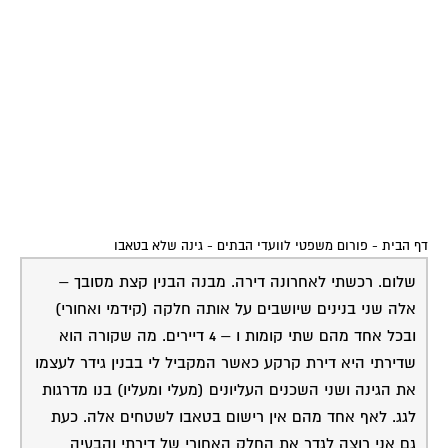
מהבניין השני. הם טוענים שיש הסכם ישן שמדבר על חלוקת
השטח לבניה נוספת (30% לכל דייר) בעוד שאף שכן בבנין
לא יודע על הסכם כזה. שאלתי היא – אילו אמצעים חוקיים
עומדים לרשותם במידה ואחליט לגדר את החלקה בכל זאת
גם ללא הסכמתם? מדובר בזוג שגר בשכירות והמוטיבציה
שלהם לסרב נובעת מהעובדה שהם מעונינים לקנות את
הדירה ולהרחיב את החלק שלהם על חשבון מדשאה
המשותפת. הם פוחדים שאם אגדר, זה ימנע מהם את
הסכמתי העתידית להרחבה. אודה לך על עזרתך בנושא.
20-03-2005
עפר שחל
תשובה
17:50:00
ראשית שכניך השוכרים אינם כתובת להסכמות או מחלוקות
משום שהכתובת היא בעלי הדירה שמשכירים להם את
הנכס. כוונת רכישה עתידית לא הופכת אותם לבעלי קניין