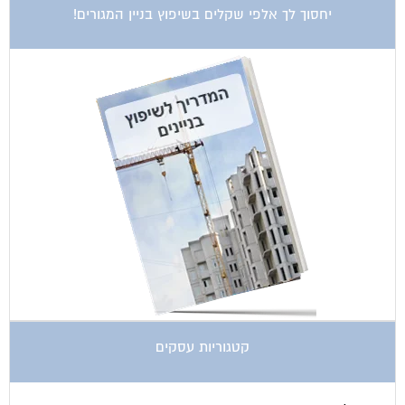
איטום גגות
אינטרקום
אינסטלציה
אספקת דלק
ארונות מתכת
בדק בית
ביטוח ועד בית