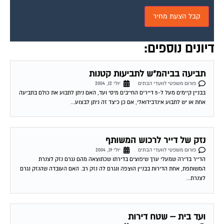
כשנה הורחבו רוב הדירות. בעלי הדירות שלא הורחבו דורשים לשלם ע"פ...
ועד שכונה
פורום משפטי לוועדי הבתים
יולי 21, 2004
שלום, אני מחפש קובץ של "הקם ועד שכונה – למתחילים" האם קיים משהו בסגנון?
האם יש מדריך להקמת ועד שכונתי? אני לא יודע לאיפה לפנות...
בניית גדר בבית משותף
פורום משפטי לוועדי הבתים
יולי 22, 2004
מזה כ-10 שנים אני גר בבית משותף (12 דיירים) אשר לא מגודר מכיוון דרום (קיימת
אפשרות שהיתה גדר לפני שהגעתי). חלק מהדיירים רוצים לבנות גדר...
חלוקת חנייה בבית משותף
פורום משפטי לוועדי הבתים
יולי 22, 2004
אני גר בבית משותף בו לכל דייר יש חנייה ספציפית פרטית שלא רשומה בטאבו
(קומת עמודים), זאת עפי הסכם ישן מאוד בין הדיירים (לפני יותר...