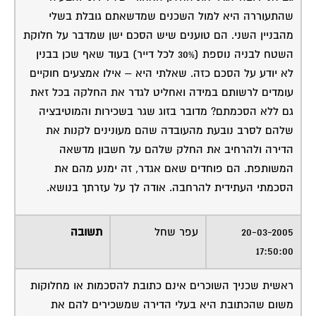
(קניין רוכשים לא בכוונות אלא בממון).
שנית העובדה ששכן מקביל לך עשה מה שעשה בעבר אינה
הופכת את הפעולה לחוקית או בהכרח למותרת לגביך או
לגביו (למרות שאני מסכים כי הדבר עשוי לסייע לך בהחלט).
שלישית הסכם שאיש לא ראה אינו "מעניין" כלומר הסכם
שטוענים לקיומו יש רק דרך אחת להתייחס אליו והיא להציג
אותו פיזית. גם אם יש הסכם אין תחולה אוטומטית להסכם
לגביך, שהרי לא נרשם בטאבו.
בהנחה שזהו בית משותף הייתי מוציא את תיק הבית
מהטאבו, מצלמו בשלמותו, אוסף עוד מידע מהשכנים לגבי
החלטות בעניין הרחבות, הסכמות וכו´ – וניגש אם החומר
לעו"ד כדי שיוכל לומר לך פראקטית אחת מהשלוש:
בצע את הגידור כרצונך (ואם הדבר יתקף ע"י מי מהשכנים
ידך תהיה על העליונה)
או נטוש הרעיון כי אינו בר ביצוע חוקית
או השג לפעולה אישור מראש, בדרך כזו או אחרת ובהסתמך
על המצב הקיים ועל פעולות שעשו אחרים.