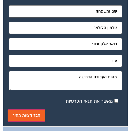
יהפוך את ניהול הבית המשותף לחוויה מהנה ופשוטה ויחסוך
לך זמן רב ועלויות בתחזוקת הבניין!
ועד בית, קבל במתנה את המדריך המלא לשיפוץ בניינים אשר
יחסוך לך אלפי שקלים בשיפוץ בניין המגורים!