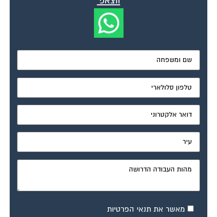
דיונים נוספים:
תביעה בביהמ"ש לתביעות קטנות
פורום משפטי לוועדי הבתים
יולי 12, 2004
בבניין קיימים מעל ל-5 דיירים החייבים מיסי ועד, האם ניתן לתבוע את כולם בתביעה
אחת או יש לתבוע אינדבידואלי, אם כן כיצד זה ניתן לבצוע...
נזק של דייר לרכוש המשותף
פורום משפטי לוועדי הבתים
יולי 19, 2004
הדייר בדירה שמעלי ערך שיפוצים בדירתו שכתוצאה מהם נגרם נזק לצנרת
המשותפת, אחת הדירות בבניין הוצפה ונגרם לה נזק רב. האם העובדה שהנזק נגרם
לצנרת...
ועד בית – שטח דירות
פורום משפטי לוועדי הבתים
יולי 19, 2004
בבית משותף, הוחלט לפני 20 שנה שכל דירה תשלם סכום זהה לוועד הבית. לפני