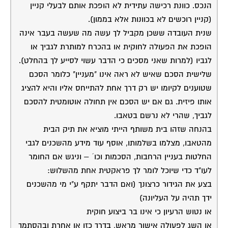
20-03-2005
קרן בורנשטיין
>תודה ומעונינת
17:55:00
לחדד עוד קצת
אעשה כהמלצותיך ואתחיל בטאבו אבל רציתי רק עוד לחדד
משהו – אם אני מגדרת את הגינה בצורה כזו שגם לשכנים
יש גישה מבחוץ אבל הגידור נועד רק על מנת שאוכל לשחרר
את כלבי כך שיתרוצץ בגינה, האם עדיין זה נחשב לפעולה
בעיתית? הכוונה – אשאיר שער פתוח שייסגר רק כשהכלב
בחוץ אך הם לא יוכלו לבוא בטענות שאין להם גישה. ואקשה
עם עוד שאלה – אם אחליט לקחת את הסיכון ולגדר בכל
מקרה – מה הצעדים בהם יוכלו לנקוט? האם תלונה מצידם
תגרור קנס או רק בקשה לביטוח הגידור?
22-03-2005
עפר שחל
תשובה
19:19:00