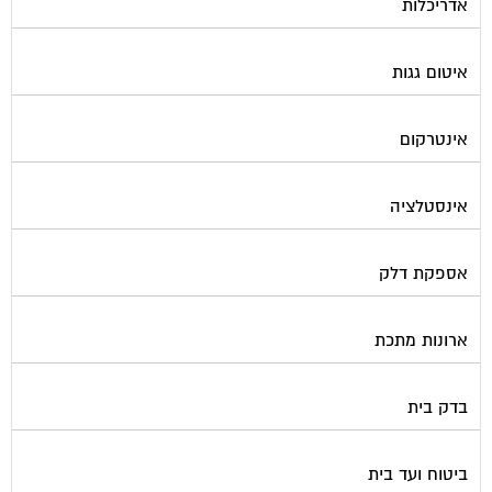
בישום בניין
גביית ועד בית
גגות סולאריים לייצור חשמל
גז
גינון ועיצוב גינות
גנרטורים
דלתות כניסה לבניין
דפיברילטור