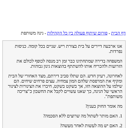
דף הבית
-
פורום שיתוף פעולה בין כל הקהילות
-
גינה משותפת
אנו ארבעה דיירים על בית בצורת ריש. שניים בכל קומה. כניסות
נפרדות.
המשפחה בדירה שמתחתינו כבר זמן רב מנסה לכופף לכולם את
הזרועות ולהכריח אותו להשתתף בהוצאות גינון גבוהות.
לאחרונה, רעיון חדש. הם שתלו סביב דירתם, מצד האחורי של הבית
ומקיף את המרפסת שלהם המון צמחיה. עצים פרחים שיחים. הם
שילמו על ההוצאה הזו, אך בשקט בשקט, חיברו את הצינורות לצינור
הראשי של הגינה, כך שאנו עשויים לקבל את החשבון כ"צריכה
משותפת".
מה אומר החוק בענין?
1. האם מותר לשתול מה שרוצים ללא הסכמה?
2. האם יש מה לעשות לאחר מעשה?