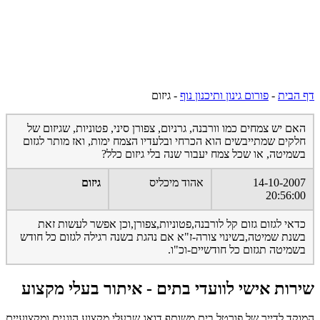
דף הבית
-
פורום גינון ותיכנון נוף
-
גיזום
האם יש צמחים כמו וורבנה, גרניום, צפורן סיני, פטוניות, שגיזום של
חלקים שמתייבשים הוא הכרחי ובלעדיו הצמח ימות, ואז מותר לגזום
בשמיטה, או שכל צמח יעבור שנה בלי גיזום כלל?
14-10-2007
אהוד מיכליס
גיזום
20:56:00
כדאי לגזום גזום קל לורבנה,פטוניות,צפורן,וכן אפשר לעשות זאת
בשנת שמיטה,בשינוי צורה-ז"א אם נהגת בשנה רגילה לגזום כל חודש
בשמיטה תגזום כל חודשיים-וכ"ו.
שירות אישי לוועדי בתים - איתור בעלי מקצוע
המוקד לדייר של פורטל בית משותף דואג שבעלי מקצוע הוגנים ומקצועיים