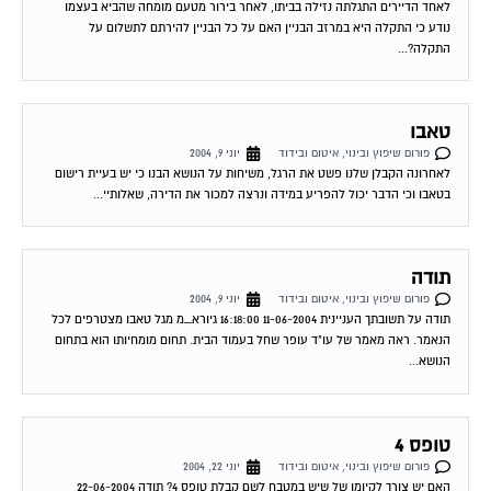
נודע כי התקלה היא במרזב הבניין האם על כל הבניין להירתם לתשלום על
התקלה?...
טאבו
פורום שיפוץ ובינוי, איטום ובידוד
יוני 9, 2004
לאחרונה הקבלן שלנו פשט את הרגל, משיחות על הנושא הבנו כי יש בעיית רישום
בטאבו וכי הדבר יכול להפריע במידה ונרצה למכור את הדירה, שאלותיי...
תודה
פורום שיפוץ ובינוי, איטום ובידוד
יוני 9, 2004
תודה על תשובתך העניינית 11-06-2004 16:18:00 גיורא_מ מגל טאבו מצטרפים לכל
הנאמר. ראה מאמר של עו"ד עופר שחל בעמוד הבית. תחום מומחיותו הוא בתחום
הנושא...
טופס 4
פורום שיפוץ ובינוי, איטום ובידוד
יוני 22, 2004
האם יש צורך לקיומו של שיש במטבח לשם קבלת טופס 4? תודה 22-06-2004
19:02:00 דרור מגל לא נראה לי שזה קשור את בכלל לא חייבת...