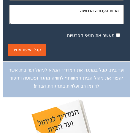
מאשר את תנאי הפרטיות
ועד בית, קבל במתנה את המדריך המלא לניהול ועד בית אשר
יהפוך את ניהול הבית המשותף לחוויה מהנה ופשוטה ויחסוך
לך זמן רב ועלויות בתחזוקת הבניין!