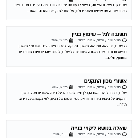
גרים בשכונה עם אנשים מעוטי יכולת, על מנת לשפץ את המבנה- האם...
תשובה לגל – שיפוץ בניין
פורום שיפוץ ובינוי, איטום ובידוד
מאי 15, 2004
גל שלום, כתוצאה משגיאה שאלתך נמחקה. למרות זאת מצ"ב תשובתי לשאלתך
בנושא מבנה הרשום כאגודה שיתופית. גל שלום, למרות שהבית אינו רשום כבית
משותף, חלים...
אשורי מכון התקנים
פורום שיפוץ ובינוי, איטום ובידוד
מאי 19, 2004
שלום, רציתי לדעת האם הקבלן חייב למסור לבעל דירה אישורים מטעם מכון
התקנים על ביצוע בידוד תרמי,אקוסטי ואיטום של הבית, לפי בקשת בעל דירה.
תודה...
שאלה בנושא ליקויי בנייה
פורום שיפוץ ובינוי, איטום ובידוד
יוני 7, 2004
לאחד הדיירים התגלתה נזילה בביתו, לאחר בירור מטעם מומחה שהביא בעצמו