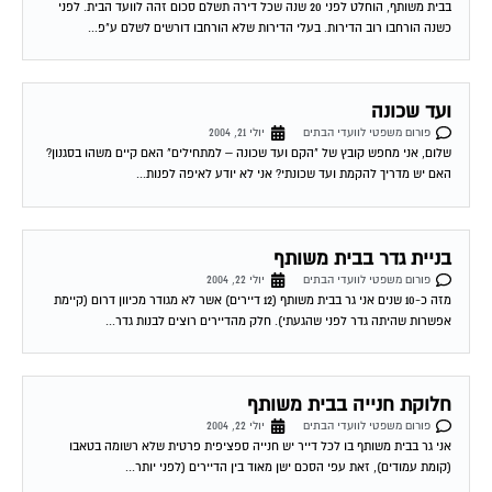
בבית משותף, הוחלט לפני 20 שנה שכל דירה תשלם סכום זהה לוועד הבית. לפני
כשנה הורחבו רוב הדירות. בעלי הדירות שלא הורחבו דורשים לשלם ע"פ...
ועד שכונה
פורום משפטי לוועדי הבתים
יולי 21, 2004
שלום, אני מחפש קובץ של "הקם ועד שכונה – למתחילים" האם קיים משהו בסגנון?
האם יש מדריך להקמת ועד שכונתי? אני לא יודע לאיפה לפנות...
בניית גדר בבית משותף
פורום משפטי לוועדי הבתים
יולי 22, 2004
מזה כ-10 שנים אני גר בבית משותף (12 דיירים) אשר לא מגודר מכיוון דרום (קיימת
אפשרות שהיתה גדר לפני שהגעתי). חלק מהדיירים רוצים לבנות גדר...
חלוקת חנייה בבית משותף
פורום משפטי לוועדי הבתים
יולי 22, 2004
אני גר בבית משותף בו לכל דייר יש חנייה ספציפית פרטית שלא רשומה בטאבו
(קומת עמודים), זאת עפי הסכם ישן מאוד בין הדיירים (לפני יותר...