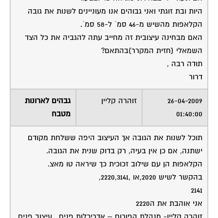
היות ובת זוגתי ואני גבוהים אנו מעוניינים לשנות את גובה
הקלאפות מהשיש מ-46 סמ´ ל-58 סמ´.
האם מבחינה עיצובית זה מחייב עתה להגביה את כל הצד
השמאלי (חזית המקרר)בהתאם?
תודה רבה ,
דרור
26-04-2009
זוהרה קליין
גבהים לארונות
01:40:00
מטבח
תוכל לשנות את הגובה אך העיצוב היפה ששלחת מקודם
ישתנה, אם כן אין בעיה, רק בדוק שנית את הגובה.
הקלאפות הן עם שילוב זכוכית כך שיראה טו מאצ.
בהקשר לשיש 2020,או ,2220,3141,
2141
אני אוהבת את ה2220
זוהרה קליין- מנהלת הפורום – אדריכלות פנים , עיצוב פנים