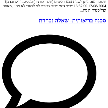
שלום, האם ניתן לשנות צבע רהיטים (שלחן פורניר) מפליסנדר לדובדבן?
12-08-2004 18:57:00 שימי דיאי שינוי צבעים לא לצערי לא ניתן , מאחר
ופוליסנדר זה גוון...
סכנה בריאותית- שאלה נבחרת