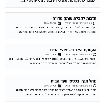
השאלה: היכן מעוגנת בחוק זכותו של דייר המשלם מיסי ועד בית, לקבל...
הזכות לקבלת עותק מדו"ח
פורום משפטי לוועדי הבתים
יולי 25, 2004
לעו"ד עפר שחל שלום בכל ארגון, כאשר יש סיבה לחשוב כי ענייני הכספים אינם
מתנהלים כשורה עולה שאלת הביקורת. בחינה מעמיקה של דו"ח כספי לא...
העסקת האב בשיפוצי הבית
פורום משפטי לוועדי הבתים
יולי 27, 2004
רציתי לדעת האם ישנה דרך חוקית להתנגד לשיפוצי הבית על ידי אביו של ועד הבית
תמורת סכומים כפולים מאלה המוצעים על ידי דיירים אחרים או...
נוהל תקין בכספי וועד הבית
פורום משפטי לוועדי הבתים
יולי 28, 2004
בוקר טוב עו´ד שלח קראתי שכבר דנתם בנושא כאוב זה אך לצערי אני חדשה
בפורום לכן אבקש לשאול אותך מה החוק אומר לגבי הכספים שהוועד...