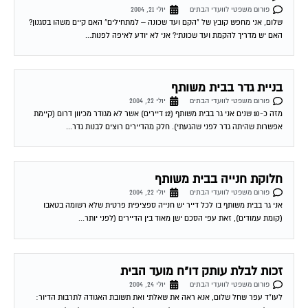
פורום משפטי לוועדי הבתים
יולי 21, 2004
שלום, אני מחפש קובץ של "הקם ועד שכונה – למתחילים" האם קיים משהו בסגנון?
האם יש מדריך להקמת ועד שכונתי? אני לא יודע לאיפה לפנות...
בניית גדר בבית משותף
פורום משפטי לוועדי הבתים
יולי 22, 2004
מזה כ-10 שנים אני גר בבית משותף (12 דיירים) אשר לא מגודר מכיוון דרום (קיימת
אפשרות שהיתה גדר לפני שהגעתי). חלק מהדיירים רוצים לבנות גדר...
חלוקת חנייה בבית משותף
פורום משפטי לוועדי הבתים
יולי 22, 2004
אני גר בבית משותף בו לכל דייר יש חנייה ספציפית פרטית שלא רשומה בטאבו
(קומת עמודים), זאת עפי הסכם ישן מאוד בין הדיירים (לפני יותר...
זכות לבלת עותק דו"ח מועד הבית
פורום משפטי לוועדי הבתים
יולי 24, 2004
לעו"ד עפר שחל שלום, אנא ראה את שאלתי ואת תשובת האגודה לתרבות הדיור: