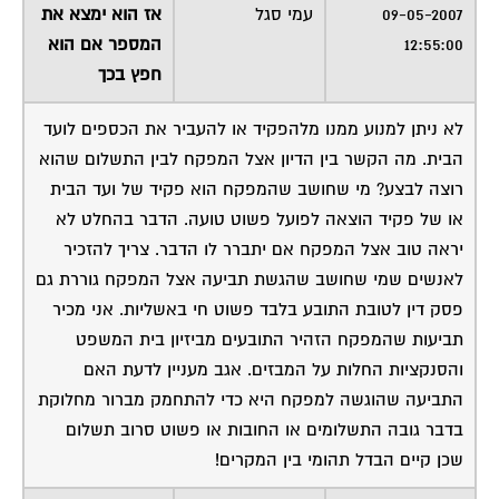
09-05-2007
עמי סגל
אז הוא ימצא את
12:55:00
המספר אם הוא
חפץ בכך
לא ניתן למנוע ממנו מלהפקיד או להעביר את הכספים לועד
הבית. מה הקשר בין הדיון אצל המפקח לבין התשלום שהוא
רוצה לבצע? מי שחושב שהמפקח הוא פקיד של ועד הבית
או של פקיד הוצאה לפועל פשוט טועה. הדבר בהחלט לא
יראה טוב אצל המפקח אם יתברר לו הדבר. צריך להזכיר
לאנשים שמי שחושב שהגשת תביעה אצל המפקח גוררת גם
פסק דין לטובת התובע בלבד פשוט חי באשליות. אני מכיר
תביעות שהמפקח הזהיר התובעים מביזיון בית המשפט
והסנקציות החלות על המבזים. אגב מעניין לדעת האם
התביעה שהוגשה למפקח היא כדי להתחמק מברור מחלוקת
בדבר גובה התשלומים או החובות או פשוט סרוב תשלום
שכן קיים הבדל תהומי בין המקרים!