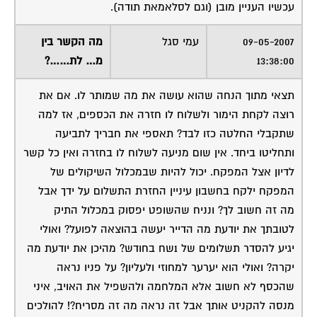
עכשיו העניין מובן (וגם לסלאמאת תודה).
09-05-2007
עמי סגל
מה הקשר בין
13:38:00
מ… לת……?
תצאי מתוך הנחה שהוא עושה את מה שמותר לו. אם את
רוצה לקחת הימור ולשלוח לו חזרה את הכספים, אז למה
שתקבלי החלטה כזו לבד? תאספי את חבריך לתביעה
ותחליטו ביחד. אין שום מניעה לשלוח לו בחזרה ואין כל קשר
לדיון אצל המפקח. יכול להיות שבמכלול השיקולים של
המפקח ילקח בחשבון עיניין החזרת התשלום על ידך אבל
מה זה חשוב לך? ונניח שהשופט יפסוק במכלול התיק
לטובתך את יודעת מה הדייר יעשה בהוצאה לפועל? ואולי
יגיע להסדר תשלומים של 1שח בחודש? מהיכן את יודעת מה
יקרה? ואולי הוא יערער למחוזי ולעליון? על פניו נראה
שהכסף לא חשוב אלא המלחמה ולהשפיל את האויב, איני
מנסה להקניט אותך אבל זה נראה מה זה מסריח?! להולכים