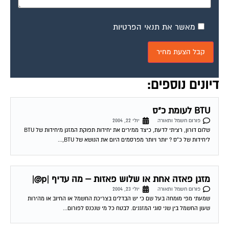
מאשר את תנאי הפרטיות
דיונים נוספים:
BTU לעומת כ"ס
פורום חשמל ותאורה
יולי 22, 2004
שלום דורון, רציתי לדעת, כיצד ממירים את יחידות תפוקת המזגן מיחידות של BTU
ליחידות של כ"ס ? יותר ויותר מפרסמים היום את הנושא של BTU,...
מזגן פאזה אחת או שלוש פאזות – מה עדיף |p@|
פורום חשמל ותאורה
יולי 23, 2004
שמעתי מפי מומחה בעל שם כי יש הבדלים בצריכת החשמל או החיוב או מהירות
שעון החשמל בין שני סוגי המזגנים. לבטח כל מי שנכנס לפורום...