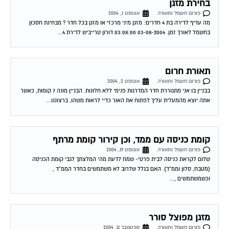
פורום חשמל ותאורה
אוגוסט 1, 2004
מה עדיף לדירה בת 4 חדרים: מזגן מיני מרכזי או מזגן בכל חדר ? מבחינת חסכון
בחשמל לאורך זמן. 03-08-2004 03:08:00 דורון טרייביש לדירת 4...
תאורת חרום
פורום חשמל ותאורה
אוגוסט 2, 2004
בבניין בו אני מתגוררת חדר המדרגות פנימי ללא חלונות. הבניין מונה 7 קומות, כאשר
אתה יוצא מהמעלית עליך לפתוח את האור כדיי לראות משהו, ברצוננו...
קומת כניסה עם ממד, וכן קירור קומת מרתף
פורום חשמל ותאורה
אוגוסט 19, 2004
שלום לקראת כניסה לבית פרטי- שמח לדעת מהי המלצתך לגבי קומת הכניסה
(מטבח, סלון וממ"ד). האם בגלל שלרוב לא משתמשים בחדר הממ"ד ,
וכשמשתמשים ,...
מזגן מפוצל סורר
פורום חשמל ותאורה
ספטמבר 11, 2004
ברשותי מזגן תדיראן 2.5 כ"ס- לפני כחודשיים הוא התחיל לקרר לסירוגין ואז גיליתי