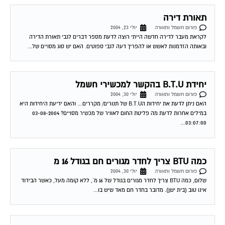
תאורת דירה
פורום חשמל ותאורה
יולי 23, 2004
לקראת מעבר לדירה חדשה הייתי רוצה לדעת מספר דברים לגבי תאורת הדירה
ובאותה הזדמנות לאשש או להפריך דעה לגבי ספוטים. האם יש סוג מסויים של...
יחידת B.T.U בהקשר למכשירי חשמל
פורום חשמל ותאורה
יולי 30, 2004
האם ניתן לדעת את יחידות הB.T.U של תנורים/ מקררים… והאם ידיעת היחידות היא
במילים אחרות לדעת מה פליטת החום לאוויר של מכשיר מסויים? 03-08-2004
03:07:00...
כמה BTU צריך לחדר מגורים חם בגודל 16 מ
פורום חשמל ותאורה
יולי 30, 2004
שלום, כמה BTU צריך לחדר מגורים בגודל של 16 מ´, ללא קומה מעל, כאשר הבידוד
אינו טוב (בית ישן). מדובר בחדר חם מאד שיש בו...
בחירת מזגן