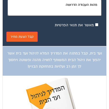
מאשר את תנאי הפרטיות
ועד בית, קבל במתנה את המדריך המלא לניהול ועד בית אשר
יהפוך את ניהול הבית המשותף לחוויה מהנה ופשוטה ויחסוך
לך זמן רב ועלויות בתחזוקת הבניין!