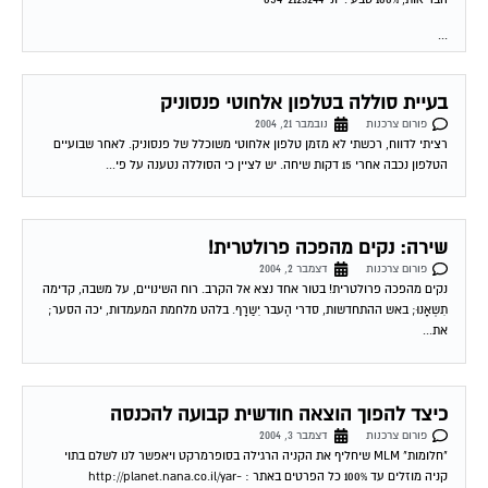
...
בעיית סוללה בטלפון אלחוטי פנסוניק
פורום צרכנות
נובמבר 21, 2004
רציתי לדווח, רכשתי לא מזמן טלפון אלחוטי משוכלל של פנסוניק. לאחר שבועיים
הטלפון נכבה אחרי 15 דקות שיחה. יש לציין כי הסוללה נטענה על פי...
שירה: נקים מהפכה פרולטרית!
פורום צרכנות
דצמבר 2, 2004
נקים מהפכה פרולטרית! בטור אחד נצא אל הקרב. רוח השינויים, על משבה, קדימה
תִשְאָנוּ; באש ההתחדשות, סדרי הֶעבר יִשַרָף. בלהט מלחמת המעמדות, יכה הסער;
את...
כיצד להפוך הוצאה חודשית קבועה להכנסה
פורום צרכנות
דצמבר 3, 2004
"חלומות" MLM שיחליף את הקניה הרגילה בסופרמרקט ויאפשר לנו לשלם בתוי
קניה מוזלים עד 100% כל הפרטים באתר : http://planet.nana.co.il/yar-