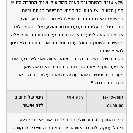
שלא עזרה במיוחד ורק דאגה להודיע לי שנגד החברה הזו יש
המון תלונות. אז פניתי לביהמ"ש לתביעות קטנות וביום
המשפט באי כוח החברה אפילו לא טרחו להופיע. הוצע
נגדם פס"ד שעליו הם ערערו ונדחו. והוצע פס"ד נוסף חלוט.
אנשי ההוצאה לפועל באו להתדפק על דלתותיהם אבל אלה
ממשיכים לשחק בחתול ועכבר ומשנים את כתובתם ולא ניתן
למצוא אותם.
הסיפור שלי נמשך ככה כבר מינואר 2005 ואני לא יודעת אם
אי פעם אקבל את כספי חזרה. בנתיים לא נראה שאף
מערכת משפטית באמת עושה משהו ביעילות יתרה. ראו
הוזהרתם בגדול!!!
16-02-2006
אנה אוס
זיכוי של חיובים
01:08:00
ללא אישור
היי. בהמשך לסיפור שלי, פניתי לחבר אשראי כדי לבצע
ביטול עסקה. לחברת אשראי יש טופס כזה שצריך לבקש –