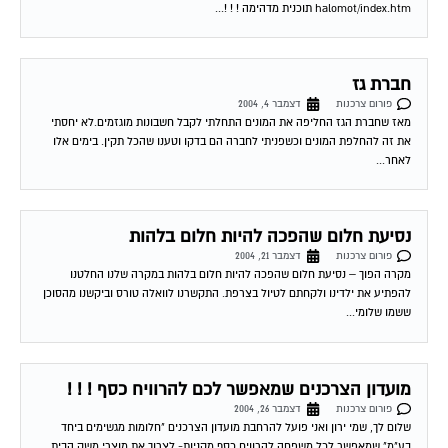
halomot/index.htm תוכנית מדהימה ! ! !...
חברת גז
פורום צרכנות
דצמבר 4, 2004
מאז שחברת הגז החליפה את המונים התחלתי לקבל חשבונות מוגזמים.לא יחסתי
את זה להחלפת המונים וכשפניתי לחברה הם בדקו וטענו שהכל תקין. בימים אלו
לאחר...
נסיעת חלום שהפכה להיות חלום בלהות
פורום צרכנות
דצמבר 21, 2004
מקרה הפוך – נסיעת חלום שהפכה להיות חלום בלהות במקרה שלנו החלטנו
להפתיע את ילדינו ולקחתם לטיול בצרפת. התקשרנו לוואלה טורס וביקשנו מהסוכן
ששמו שלומי...
מועדון הצרכנים שמאפשר לכם להרוויח כסף ! ! !
פורום צרכנות
דצמבר 26, 2004
שלום לך, שמי ירון ואני פועל להרחבת מועדון הצרכנים "חלומות מגשימים ביחד
בע"מ" שמאפשר לכל משפחה להרוויח כסף מקניות- לצרוך את מוצרי משק הבית