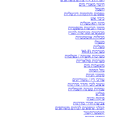
חיטוי מאגרי מים
חשמל
טפסים וחתימות דיגיטליות
כיבוי אש
מיגון תא מעלית
מימון תביעות משפטיות
מכבשים ומגרסות לבניין
מכולות אוטומטיות
מנעולן
מעליות
מערכות Wi-Fi
מערכות אזעקה / מצלמות
מערכות סולאריות
משאבות מים
נוזל הסקה
סימוני חניות
עורכי דין / נוטוריונים
עיצוב לובי וחדר מדרגות
עמדות טעינה חשמליות
פוליש
פיקוח ובניה
צביעת חדרי מדרגות
קבלני שיפוצים לבתים משותפים
קונסטרוקטור