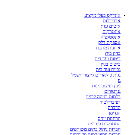
דלג
לתוכן
אינדקס בעלי מקצוע
אדריכלות
איטום גגות
אינטרקום
אינסטלציה
אספקת דלק
ארונות מתכת
בדק בית
ביטוח ועד בית
בישום בניין
גביית ועד בית
גגות סולאריים לייצור חשמל
גז
גינון ועיצוב גינות
גנרטורים
דלתות כניסה לבניין
דפיברילטור
הדברה
הנדימן
הרחקת יונים
התחדשות עירונית
חברות ניהול בתים משותפים
חברות ניקיון בתים משותפים