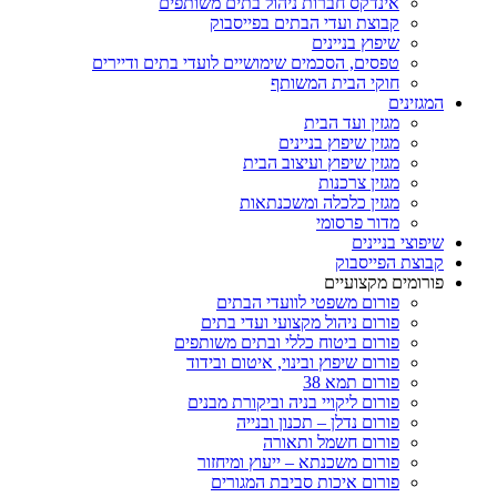
אינדקס חברות ניהול בתים משותפים
קבוצת ועדי הבתים בפייסבוק
שיפוץ בניינים
טפסים, הסכמים שימושיים לועדי בתים ודיירים
חוקי הבית המשותף
המגזינים
מגזין ועד הבית
מגזין שיפוץ בניינים
מגזין שיפוץ ועיצוב הבית
מגזין צרכנות
מגזין כלכלה ומשכנתאות
מדור פרסומי
שיפוצי בניינים
קבוצת הפייסבוק
פורומים מקצועיים
פורום משפטי לוועדי הבתים
פורום ניהול מקצועי ועדי בתים
פורום ביטוח כללי ובתים משותפים
פורום שיפוץ ובינוי, איטום ובידוד
פורום תמא 38
פורום ליקויי בניה וביקורת מבנים
פורום נדלן – תכנון ובנייה
פורום חשמל ותאורה
פורום משכנתא – ייעוץ ומיחזור
פורום איכות סביבת המגורים