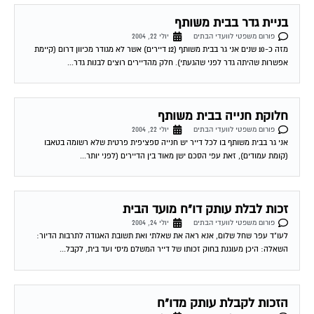
בניית גדר בבית משותף
פורום משפטי לוועדי הבתים
יולי 22, 2004
מזה כ-10 שנים אני גר בבית משותף (12 דיירים) אשר לא מגודר מכיוון דרום (קיימת
אפשרות שהיתה גדר לפני שהגעתי). חלק מהדיירים רוצים לבנות גדר...
חלוקת חנייה בבית משותף
פורום משפטי לוועדי הבתים
יולי 22, 2004
אני גר בבית משותף בו לכל דייר יש חנייה ספציפית פרטית שלא רשומה בטאבו
(קומת עמודים), זאת עפי הסכם ישן מאוד בין הדיירים (לפני יותר...
זכות לבלת עותק דו"ח מועד הבית
פורום משפטי לוועדי הבתים
יולי 24, 2004
לעו"ד עפר שחל שלום, אנא ראה את שאלתי ואת תשובת האגודה לתרבות הדיור:
השאלה: היכן מעוגנת בחוק זכותו של דייר המשלם מיסי ועד בית, לקבל...
הזכות לקבלת עותק מדו"ח
פורום משפטי לוועדי הבתים
יולי 25, 2004