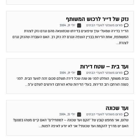
נזק של דייר לרכוש המשותף
פורום משפטי לוועדי הבתים
יולי 19, 2004
הדייר בדירה שמעלי ערך שיפוצים בדירתו שכתוצאה מהם נגרם נזק לצנרת
המשותפת, אחת הדירות בבניין הוצפה ונגרם לה נזק רב. האם העובדה שהנזק נגרם
לצנרת...
ועד בית – שטח דירות
פורום משפטי לוועדי הבתים
יולי 19, 2004
בבית משותף, הוחלט לפני 20 שנה שכל דירה תשלם סכום זהה לוועד הבית. לפני
כשנה הורחבו רוב הדירות. בעלי הדירות שלא הורחבו דורשים לשלם ע"פ...
ועד שכונה
פורום משפטי לוועדי הבתים
יולי 21, 2004
שלום, אני מחפש קובץ של "הקם ועד שכונה – למתחילים" האם קיים משהו בסגנון?
האם יש מדריך להקמת ועד שכונתי? אני לא יודע לאיפה לפנות...