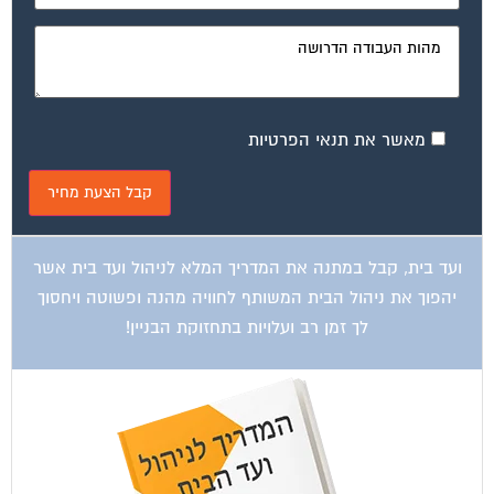
מאשר את תנאי הפרטיות
ועד בית, קבל במתנה את המדריך המלא לניהול ועד בית אשר
יהפוך את ניהול הבית המשותף לחוויה מהנה ופשוטה ויחסוך
לך זמן רב ועלויות בתחזוקת הבניין!