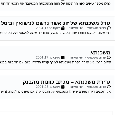
להלן מספר טיפים לפני החתימה על חוזה המשכנתה המשעבד את רוכשי הדירות לעשרות שנים . 1.סקר שוק -דבר ראשון מומלץ לעשות שי
גורל משכנתא של זוג אשר נרשם לנישואין וביטל 
פורום משכנתא - ייעוץ ומיחזור
אוקטובר 17, 2004
רמי שלום, אבקש חוות דעתך בסוגיה הבאה; אחותי נרשמה לנישואין ועל בסיס רישום
משכנתא
פורום משכנתא - ייעוץ ומיחזור
אוקטובר 17, 2004
שלום לרמי. אני שוקל לקחת משכנתא לצורך קניית הדירה. כיום עם הריביות במשק 
גרירת משכנתא – מכתב כוונות מהבנק
פורום משכנתא - ייעוץ ומיחזור
אוקטובר 28, 2004
אנו רוכשים דירה מאדם שיש לו משכנתא על הנכס אותו אנו מעויניים לקנות, (מיש