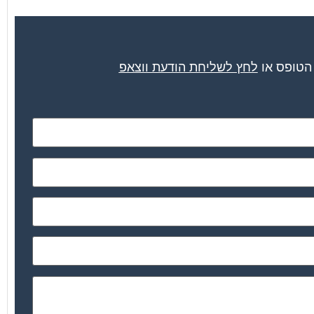
 הטופס או
לחץ לשליחת הודעת ווצאפ