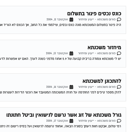
כונס נכסים פיגור בתשלום
פורום משכנתא - ייעוץ ומיחזור
אוקטובר 11, 2004
היה פיגור בתשלום המשכנתא מונה כונס נכסים, שילמתי את כל החוב, אך הכונס לא הוריד את
מיחזור משכנתא
פורום משכנתא - ייעוץ ומיחזור
אוקטובר 13, 2004
יש לי משכנתא צמודה בריבית קבועה של 5.9 אחוז מלפני כשנה לערך. האם יש אפשרות לדעת האם כדאי לי לשנות אותה מאחר והיום המשכנתאות זולות...
להתכונן למשכנתא
פורום משכנתא - ייעוץ ומיחזור
אוקטובר 16, 2004
להלן מספר טיפים לפני החתימה על חוזה המשכנתה המשעבד את רוכשי הדירות לעשרות שנים . 1.סקר שוק -דבר ראשון מומלץ לעשות שיעורי בית . ping
גורל משכנתא של זוג אשר נרשם לנישואין וביטל חתונתו
פורום משכנתא - ייעוץ ומיחזור
אוקטובר 17, 2004
רמי שלום, אבקש חוות דעתך בסוגיה הבאה; אחותי נרשמה לנישואין ועל בסיס רישום זה ניתנה