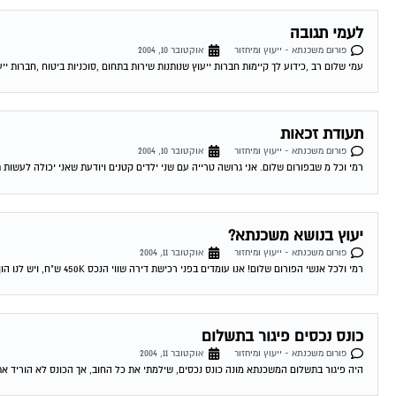
לעמי תגובה
פורום משכנתא - ייעוץ ומיחזור
אוקטובר 10, 2004
עמי שלום רב ,כידוע לך קיימות חברות ייעוץ שנותנות שירות בתחום ,סוכניות ביטוח ,חברות ייע
תעודת זכאות
פורום משכנתא - ייעוץ ומיחזור
אוקטובר 10, 2004
רמי וכל מ שבפורום שלום. אני גרושה טרייה עם שני ילדים קטנים ויודעת שאני יכולה לעשות 
יעוץ בנושא משכנתא?
פורום משכנתא - ייעוץ ומיחזור
אוקטובר 11, 2004
רמי ולכל אנשי הפורום שלום! אנו עומדים בפני רכישת דירה שווי הנכס 450K ש"ח, ויש לנו הון עצמי של 300K ש"ח. לי ולבת זוגתי יש...
כונס נכסים פיגור בתשלום
פורום משכנתא - ייעוץ ומיחזור
אוקטובר 11, 2004
היה פיגור בתשלום המשכנתא מונה כונס נכסים, שילמתי את כל החוב, אך הכונס לא הוריד את