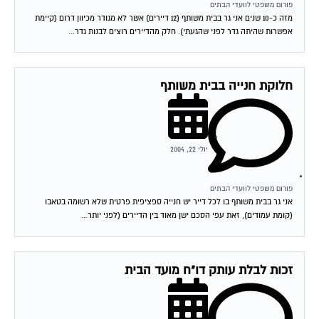
פורום משפטי לוועדי הבתים
מזה כ-10 שנים אני גר בבית משותף (12 דיירים) אשר לא מגודר מכיוון דרום (קיימת
אפשרות שהיתה גדר לפני שהגעתי). חלק מהדיירים רוצים לבנות גדר...
חלוקת חנייה בבית משותף
יולי 22, 2004
פורום משפטי לוועדי הבתים
אני גר בבית משותף בו לכל דייר יש חנייה ספציפית פרטית שלא רשומה בטאבו
(קומת עמודים), זאת עפי הסכם ישן מאוד בין הדיירים (לפני יותר...
זכות לבלת עותק דו"ח מועד הבית