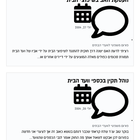
העסקת האב בשיפוצי הבית
יולי 27, 2004
פורום משפטי לוועדי הבתים
רציתי לדעת האם ישנה דרך חוקית להתנגד לשיפוצי הבית על ידי אביו של ועד הבית
תמורת סכומים כפולים מאלה המוצעים על ידי דיירים אחרים או...
נוהל תקין בכספי וועד הבית
יולי 28, 2004
פורום משפטי לוועדי הבתים
בוקר טוב עו´ד שלח קראתי שכבר דנתם בנושא כאוב זה אך לצערי אני חדשה
בפורום לכן אבקש לשאול אותך מה החוק אומר לגבי הכספים שהוועד...