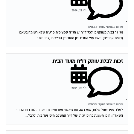
יולי 22, 2004
פורום משפטי לוועדי הבתים
אני גר בבית משותף בו לכל דייר יש חנייה ספציפית פרטית שלא רשומה בטאבו
(קומת עמודים), זאת עפי הסכם ישן מאוד בין הדיירים (לפני יותר...
זכות לבלת עותק דו"ח מועד הבית
יולי 24, 2004
פורום משפטי לוועדי הבתים
לעו"ד עפר שחל שלום, אנא ראה את שאלתי ואת תשובת האגודה לתרבות הדיור:
השאלה: היכן מעוגנת בחוק זכותו של דייר המשלם מיסי ועד בית, לקבל...