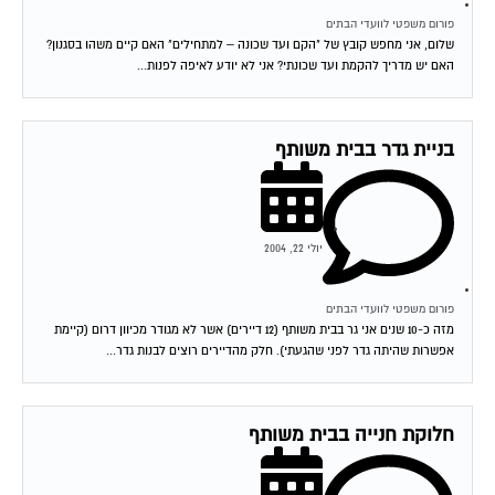
פורום משפטי לוועדי הבתים
שלום, אני מחפש קובץ של "הקם ועד שכונה – למתחילים" האם קיים משהו בסגנון?
האם יש מדריך להקמת ועד שכונתי? אני לא יודע לאיפה לפנות...
בניית גדר בבית משותף
יולי 22, 2004
פורום משפטי לוועדי הבתים
מזה כ-10 שנים אני גר בבית משותף (12 דיירים) אשר לא מגודר מכיוון דרום (קיימת
אפשרות שהיתה גדר לפני שהגעתי). חלק מהדיירים רוצים לבנות גדר...
חלוקת חנייה בבית משותף