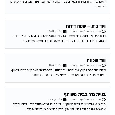
ועד בית – שטח דירות
פורום משפטי לוועדי הבתים
יולי 19, 2004
בבית משותף, הוחלט לפני 20 שנה שכל דירה תשלם סכום זהה לוועד הבית. לפני
כשנה הורחבו רוב הדירות. בעלי הדירות שלא הורחבו דורשים לשלם ע"פ...
ועד שכונה
פורום משפטי לוועדי הבתים
יולי 21, 2004
שלום, אני מחפש קובץ של "הקם ועד שכונה – למתחילים" האם קיים משהו בסגנון?
האם יש מדריך להקמת ועד שכונתי? אני לא יודע לאיפה לפנות...
בניית גדר בבית משותף
פורום משפטי לוועדי הבתים
יולי 22, 2004
מזה כ-10 שנים אני גר בבית משותף (12 דיירים) אשר לא מגודר מכיוון דרום (קיימת
אפשרות שהיתה גדר לפני שהגעתי). חלק מהדיירים רוצים לבנות גדר...