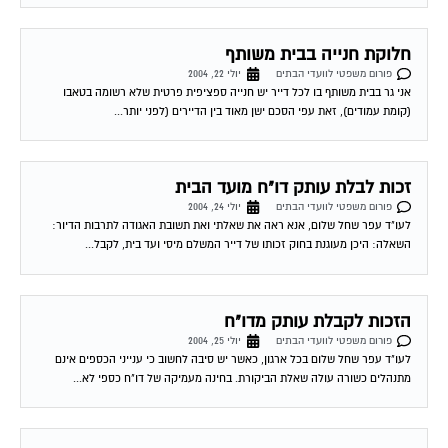
חלוקת חנייה בבית משותף
פורום משפטי לוועדי הבתים
יולי 22, 2004
אני גר בבית משותף בו לכל דייר יש חנייה ספציפית פרטית שלא רשומה בטאבו
(קומת עמודים), זאת עפי הסכם ישן מאוד בין הדיירים (לפני יותר...
זכות לבלת עותק דו"ח מועד הבית
פורום משפטי לוועדי הבתים
יולי 24, 2004
לעו"ד עפר שחל שלום, אנא ראה את שאלתי ואת תשובת האגודה לתרבות הדיור:
השאלה: היכן מעוגנת בחוק זכותו של דייר המשלם מיסי ועד בית, לקבל...
הזכות לקבלת עותק מדו"ח
פורום משפטי לוועדי הבתים
יולי 25, 2004
לעו"ד עפר שחל שלום בכל ארגון, כאשר יש סיבה לחשוב כי ענייני הכספים אינם
מתנהלים כשורה עולה שאלת הביקורת. בחינה מעמיקה של דו"ח כספי לא...
העסקת האב בשיפוצי הבית
פורום משפטי לוועדי הבתים
יולי 27, 2004
רציתי לדעת האם ישנה דרך חוקית להתנגד לשיפוצי הבית על ידי אביו של ועד הבית