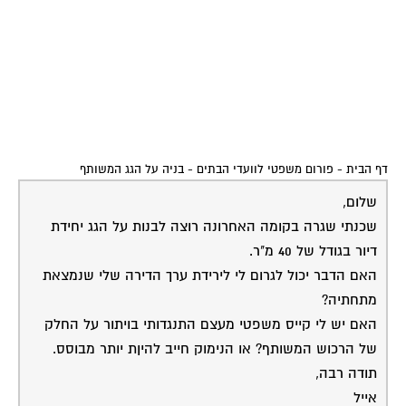
דף הבית
-
פורום משפטי לוועדי הבתים
-
בניה על הגג המשותף
שלום,
שכנתי שגרה בקומה האחרונה רוצה לבנות על הגג יחידת
דיור בגודל של 40 מ"ר.
האם הדבר יכול לגרום לי לירידת ערך הדירה שלי שנמצאת
מתחתיה?
האם יש לי קייס משפטי מעצם התנגדותי בויתור על החלק
של הרכוש המשותף? או הנימוק חייב להיןת יותר מבוסס.
תודה רבה,
אייל
22-07-2014
נחמיה פלוטקין
מעל הראש שלך?