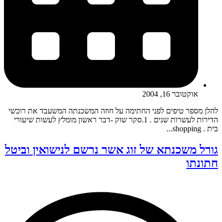
אוקטובר 16, 2004
להלן מספר טיפים לפני החתימה על חוזה המשכנתה המשעבד את רוכשי
הדירות לעשרות שנים . 1.סקר שוק -דבר ראשון מומלץ לעשות שיעורי
בית . shopping...
גורל משכנתא של זוג אשר נרשם לנישואין וביטל
חתונתו