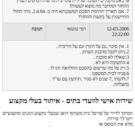
6. באם מקבלים תשובה שלילית עקרונית מרשות המיסים לעניין
ההחזר המדובר מה מוצא לעשות?
7. אם תאריך חתימת הסכם המשכנתא היה ב- 2.4.04. מתי תחול
התיישנות על בקשת ההחזר?
12-03-2006
רמי טוטאי
תגובה
22:22:00
1. אין סיכוי ,גם על הקרן וגם על הריבית .
2.ניתן לקבל מהבנק העתק .
3.שאלה לא מובנת .
4.התשובה היא לא .
5.רק על מה שרשום בהסכם ההלוואה ותו לו .
6.פניה לבית המשפט .
7.לדעתי ,7 שנים לא סגור ,תתיעץ עם עו"ד .
בהצלחה.
שירות אישי לוועדי בתים - איתור בעלי מקצוע
המוקד לדייר של פורטל בית משותף דואג שבעלי מקצוע הוגנים ומקצועיים
יתנו לך שירות.
מלא את הטופס או
לחץ לשליחת הודעת ווצאפ