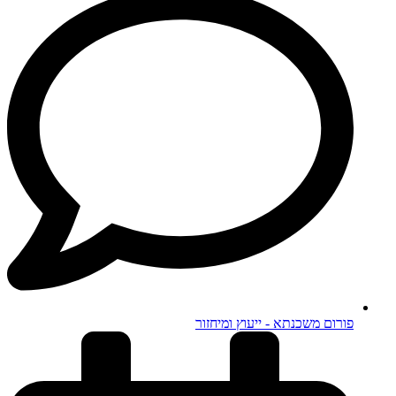
פורום משכנתא - ייעוץ ומיחזור