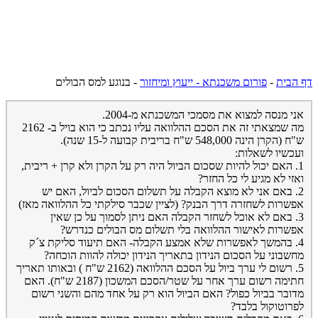
דף הבית
-
פורום משכנתא - ייעוץ ומיחזור
-
בנוגע למס הבולים
אני מנסה למצוא את מסמכי המשכנתא מ-2004.
מה שמצאתי זה את הסכם ההלוואה עליו נכתב כי הוא בויל ב- 2162
ש"ח (הקרן הינה 548,000 ש"ח בריבית קבועה ל-15 שנה).
ועכשיו לשאלות:
1. האם יכול להיות שסכום הביול היה רק על הקרן ולא קרן + ריבית,
ואזי לא מגיע לי כל החזר?
2. באם אני לא מוצא הקבלה על תשלום הסכום לביול, האם יש
אפשרות לשחזרה דרך הבנק? (לציין שכבר סילקתי כל ההלוואה מאז)
3. באם לא אוכל לשחזר הקבלה האם ניתן לסמוך על כן שאין
אפשרות לאישור ההלוואה בלי תשלום מס הבולים כנדרש?
4. בהמשך לאפשרות שלא אמצע הקבלה- האם תיעוד סליקת צ´ק
מחשבוני על הסכום הנידון בתאריך הנידון יכולה להוות הוכחה?
5. רשום לי ערך ביול על הסכם ההלוואה (2162 ש"ח ) ובאותו תאריך
חתימה רשום ערך אחר על שטר/הסכם המשכון (2187 ש"ח). האם
מדובר בביול כפול? האם הביול הוא רק על אחד מהם והשני רשום
לפרוטוקול בלבד?