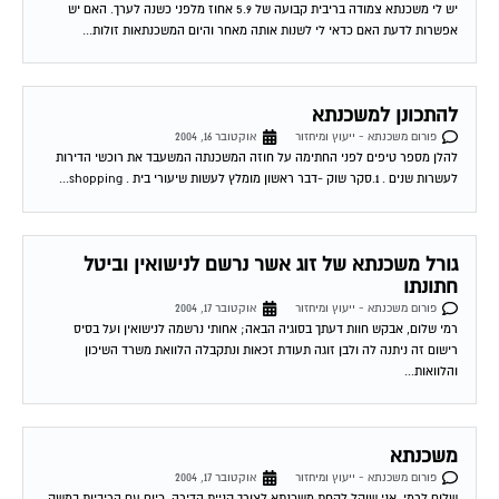
אפשרות לדעת האם כדאי לי לשנות אותה מאחר והיום המשכנתאות זולות...
להתכונן למשכנתא
פורום משכנתא - ייעוץ ומיחזור
אוקטובר 16, 2004
להלן מספר טיפים לפני החתימה על חוזה המשכנתה המשעבד את רוכשי הדירות
לעשרות שנים . 1.סקר שוק -דבר ראשון מומלץ לעשות שיעורי בית . shopping...
גורל משכנתא של זוג אשר נרשם לנישואין וביטל
חתונתו
פורום משכנתא - ייעוץ ומיחזור
אוקטובר 17, 2004
רמי שלום, אבקש חוות דעתך בסוגיה הבאה; אחותי נרשמה לנישואין ועל בסיס
רישום זה ניתנה לה ולבן זוגה תעודת זכאות ונתקבלה הלוואת משרד השיכון
והלוואות...
משכנתא
פורום משכנתא - ייעוץ ומיחזור
אוקטובר 17, 2004
שלום לרמי. אני שוקל לקחת משכנתא לצורך קניית הדירה. כיום עם הריביות במשק
שיחסית אינן גבוהות איני בטוח איזה סוג של משכנתא לקחת. ידוע לי...