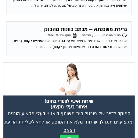
גרירת משכנתא – מכתב כוונות מהבנק
פורום משכנתא - ייעוץ ומיחזור
אוקטובר 28, 2004
אנו רוכשים דירה מאדם שיש לו משכנתא על הנכס אותו אנו מעויניים לקנות, (מישכן
את הבית גם לטובת הנכס החדש שאותו מתכוון לקנות). גובה סכום...
שירות אישי לוועדי בתים!
איתור בעלי מקצוע
המוקד לדייר של פורטל בית משותף דואג שבעלי מקצוע הוגנים
ומקצועיים יתנו לך שירות. מלא את הטופס או
לחץ לשליחת הודעת
ווצאפ