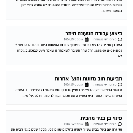
במעשה משום...
ביצוע עבודה הטעונה היתר
פורום דיני משפחה
אוגוסט 15, 2006
האם בן זוגי יכול לבצע ברכוש המשותף עבודות הטעונות היתר בניגוד להסכמתי ?
16-08-2006 12:53:00 רחל שחר תשובה לשאלתך זו שאלה מעט סבוכה. בעיקרון
לא...
תביעות חוב מזונות והוצ´ אחרות
פורום דיני משפחה
אוגוסט 15, 2006
גרושתי הגישה תביעה להוצל"פ בעניין שבנדון נשוא שאלתי ב2 עיניינים : 1. האשה
הגישה תביעה, כאשר היא הצמידה את סכומי הקרן לריבית הוצלפ .על פי...
פינוי בן בגיר מהבית
פורום דיני משפחה
אוגוסט 16, 2006
אני גרה עם בעלי בבית ששייך לשנינו בחלקים שווים לפני מספר שנים בעלי הביא את
בנו שהיה אז קטין לגור איתנו היום הבן בגיל 20...