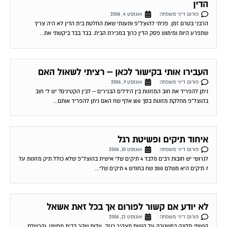
פורום דיני משפחה
אוגוסט 4, 2006
הרבני בטרם זמן. פניתי להוצל"פ ותענתי שאת החלטת בית הדין לא היה צריך
שתפרע היות ומימוש פסק הדין כרוך במכירת הבית. בבד בבד ביקשתי את...
העבירו אותי בקישור לכאן – רציתי לשאול האם
פורום דיני משפחה
אוגוסט 9, 2006
ניתן להפריד את חוב המזונות בין הידלים הבגירים – לבין הקטינים? יש לי חוב
בהוצל"פ מחלקת מזונות בסך 100 אלף שח האם ניתן להפריד אותם...
איחוד תיקים ופשיטת רגל
פורום דיני משפחה
אוגוסט 10, 2006
לגרושי יש חובות רבים מלבד 4 תיקים שלי אישית בהוצל"פ שלא כולל תיק מזונות על
7 תיקים היא משלם 200 שח בחודש 4 תיקים שלי...
לא יודע אם קשור לפורום אך בכל זאת אשאל
פורום דיני משפחה
אוגוסט 13, 2006
הגשתי תלונה במשטרה על הגשת תצהיר כוזב, עדות שקר בבית מפשט, והכשלת
שופטת מכהנת בבית משפט למשפחה. תשובת המשטרה לא אחרה לבוא "אין