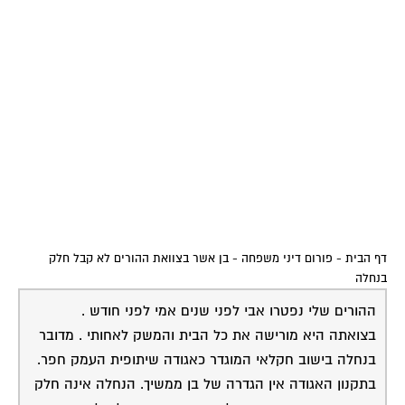
דף הבית
-
פורום דיני משפחה
-
בן אשר בצוואת ההורים לא קבל חלק
בנחלה
ההורים שלי נפטרו אבי לפני שנים אמי לפני חודש .
בצואתה היא מורישה את כל הבית והמשק לאחותי . מדובר
בנחלה בישוב חקלאי המוגדר כאגודה שיתופית העמק חפר.
בתקנון האגודה אין הגדרה של בן ממשיך. הנחלה אינה חלק
מהעיזבון עד כמה שידוע לי . האם יש מקום לנהל מאבק