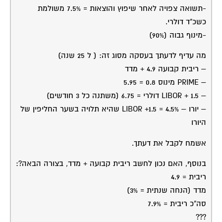
-תשואה צפויה לאחר שיפוץ והוצאות = 7.5% משולמת
כשכ"ד דולרי.
-מינוף גבוה (90%)
מה עדיף לדעתך בעסקה מסוג זה: ( ל 25 שנה)
– ריבית קבועה 4.9 + מדד
– PRIME מינוס 0.8 = 5.95
– LIBOR + 1.5 דולרי = 6.75 (משתנה כל 3 חודשים)
– יורו – %LIBOR +1.5 = 4.5 שהיא תלויה בשער החליפין של
היורו
אשמח לקבל את דעתך.
בנוסף, האם נכון לחשב ריבית קבועה + מדד, בצורה הבאה?:
ריבית = 4.9
מדד (הנחה שנתית = 3%)
סה"כ ריבית = 7.9%
???