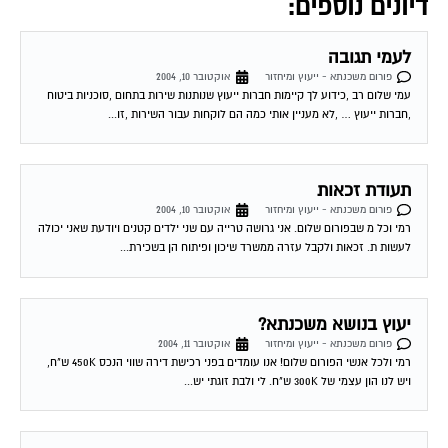
דיונים נוספים:
לעמי תגובה
פורום משכנתא - ייעוץ ומיחזור
אוקטובר 10, 2004
עמי שלום רב ,כידוע לך קיימות חברות ייעוץ שנותנות שירות בתחום ,סוכניות ביטוח
,חברות ייעוץ … ,לא מעניין אותי כמה הם לוקחות עבור השירות ,זו...
תעודת זכאות
פורום משכנתא - ייעוץ ומיחזור
אוקטובר 10, 2004
רמי וכל מ שבפורום שלום. אני גרושה טרייה עם שני ילדים קטנים ויודעת שאני יכולה
לעשות ת. זכאות ולקבל עזרה ממשרד שיכון ופיתוח הן בשכירת...
יעוץ בנושא משכנתא?
פורום משכנתא - ייעוץ ומיחזור
אוקטובר 11, 2004
רמי ולכל אנשי הפורום שלום! אנו עומדים בפני רכישת דירה שווי הנכס 450K ש"ח,
ויש לנו הון עצמי של 300K ש"ח. לי ולבת זוגתי יש...