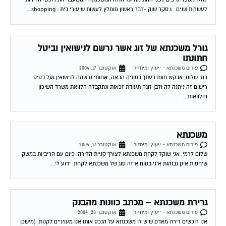
לעשרות שנים . 1.סקר שוק -דבר ראשון מומלץ לעשות שיעורי בית . shopping...
גורל משכנתא של זוג אשר נרשם לנישואין וביטל
חתונתו
פורום משכנתא - ייעוץ ומיחזור
אוקטובר 17, 2004
רמי שלום, אבקש חוות דעתך בסוגיה הבאה; אחותי נרשמה לנישואין ועל בסיס
רישום זה ניתנה לה ולבן זוגה תעודת זכאות ונתקבלה הלוואת משרד השיכון
והלוואות...
משכנתא
פורום משכנתא - ייעוץ ומיחזור
אוקטובר 17, 2004
שלום לרמי. אני שוקל לקחת משכנתא לצורך קניית הדירה. כיום עם הריביות במשק
שיחסית אינן גבוהות איני בטוח איזה סוג של משכנתא לקחת. ידוע לי...
גרירת משכנתא – מכתב כוונות מהבנק
פורום משכנתא - ייעוץ ומיחזור
אוקטובר 28, 2004
אנו רוכשים דירה מאדם שיש לו משכנתא על הנכס אותו אנו מעויניים לקנות, (מישכן