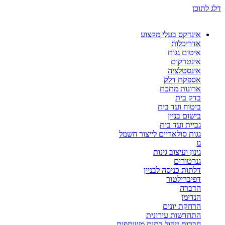
דלג לתוכן
אינדקס בעלי מקצוע
אדריכלות
איטום גגות
אינטרקום
אינסטלציה
אספקת דלק
ארונות מתכת
בדק בית
ביטוח ועד בית
בישום בניין
גביית ועד בית
גגות סולאריים לייצור חשמל
גז
גינון ועיצוב גינות
גנרטורים
דלתות כניסה לבניין
דפיברילטור
הדברה
הנדימן
הרחקת יונים
התחדשות עירונית
חברות ניהול בתים משותפים