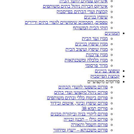
אינדקס עסקים לוועד הבית
אינדקס חברות ניהול בתים משותפים
קבוצת ועדי הבתים בפייסבוק
שיפוץ בניינים
טפסים, הסכמים שימושיים לועדי בתים ודיירים
חוקי הבית המשותף
המגזינים
מגזין ועד הבית
מגזין שיפוץ בניינים
מגזין שיפוץ ועיצוב הבית
מגזין צרכנות
מגזין כלכלה ומשכנתאות
מדור פרסומי
שיפוצי בניינים
קבוצת הפייסבוק
פורומים מקצועיים
פורום משפטי לוועדי הבתים
פורום ניהול מקצועי ועדי בתים
פורום ביטוח כללי ובתים משותפים
פורום שיפוץ ובינוי, איטום ובידוד
פורום תמא 38
פורום ליקויי בניה וביקורת מבנים
פורום נדלן – תכנון ובנייה
פורום חשמל ותאורה
פורום משכנתא – ייעוץ ומיחזור