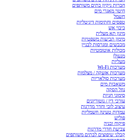
חברות ניקיון בתים משותפים
חיטוי מאגרי מים
חשמל
טפסים וחתימות דיגיטליות
כיבוי אש
מיגון תא מעלית
מימון תביעות משפטיות
מכבשים ומגרסות לבניין
מכולות אוטומטיות
מנעולן
מעליות
מערכות Wi-Fi
מערכות אזעקה / מצלמות
מערכות סולאריות
משאבות מים
נוזל הסקה
סימוני חניות
עורכי דין / נוטוריונים
עיצוב לובי וחדר מדרגות
עמדות טעינה חשמליות
פוליש
פיקוח ובניה
צביעת חדרי מדרגות
קבלני שיפוצים לבתים משותפים