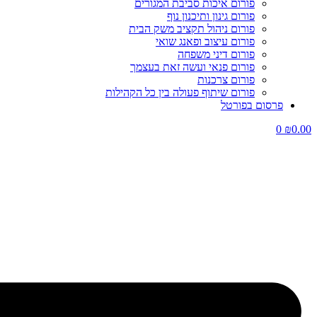
פורום איכות סביבת המגורים
פורום גינון ותיכנון נוף
פורום ניהול תקציב משק הבית
פורום עיצוב ופאנג שואי
פורום דיני משפחה
פורום פנאי ועשה זאת בעצמך
פורום צרכנות
פורום שיתוף פעולה בין כל הקהילות
פרסום בפורטל
0
₪
0.00