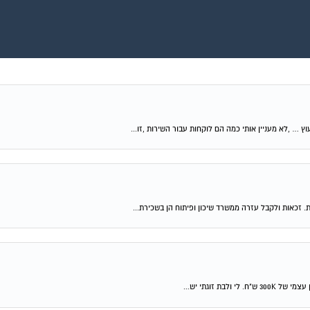
וץ … ,לא מעניין אותי כמה הם לוקחות עבור השירות ,זו...
ת. זכאות ולקבל עזרה ממשרד שיכון ופיתוח הן בשכירת...