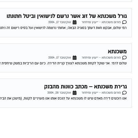
גורל משכנתא של זוג אשר נרשם לנישואין וביטל חתונתו
פורום משכנתא - ייעוץ ומיחזור
אוקטובר 17, 2004
רמי שלום, אבקש חוות דעתך בסוגיה הבאה; אחותי נרשמה לנישואין ועל בסיס רישום זה ניתנה
משכנתא
פורום משכנתא - ייעוץ ומיחזור
אוקטובר 17, 2004
שלום לרמי. אני שוקל לקחת משכנתא לצורך קניית הדירה. כיום עם הריביות במשק שיחסית אינ
גרירת משכנתא – מכתב כוונות מהבנק
פורום משכנתא - ייעוץ ומיחזור
אוקטובר 28, 2004
אנו רוכשים דירה מאדם שיש לו משכנתא על הנכס אותו אנו מעויניים לקנות, (מישכן את הבית 