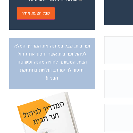
ועד בית, קבל במתנה את המדריך המלא
לניהול ועד בית אשר יהפוך את ניהול
הבית המשותף לחוויה מהנה ופשוטה
ויחסוך לך זמן רב ועלויות בתחזוקת
הבניין!