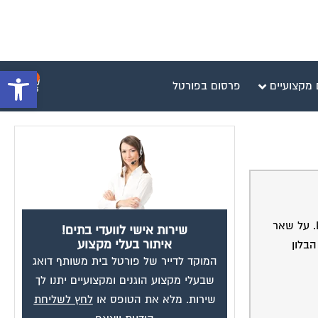
פתח סרגל 
0
 מקצועיים
פרסום בפורטל
אופציה שנייה היא הלואת בלון ל-10 שנים על 100,000 ש"ח שבו הקרן נותרת קבועה ואני משלם רק את הריבית. הריבית כאן היא P-0.75%. על שאר
שירות אישי לוועדי בתים!
איתור בעלי מקצוע
יה עםהלואת הבלון
המוקד לדייר של פורטל בית משותף דואג
שבעלי מקצוע הוגנים ומקצועיים יתנו לך
שירות. מלא את הטופס או
לחץ לשליחת