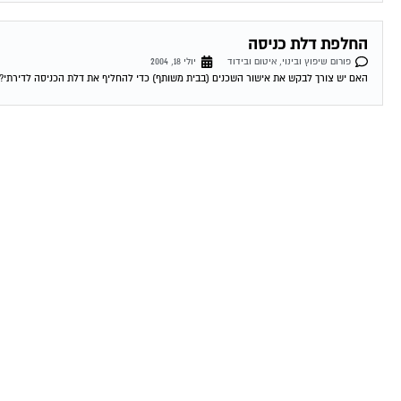
החלפת דלת כניסה
פורום שיפוץ ובינוי, איטום ובידוד
יולי 18, 2004
האם יש צורך לבקש את אישור השכנים (בבית משותף) כדי להחליף את דלת הכניסה לדירתי? 19-07-2004 17:39:00 דרור מגל למה אתה חושב שאתה צריך לשאול..