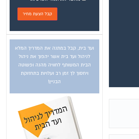
ועד בית, קבל במתנה את המדריך המלא
לניהול ועד בית אשר יהפוך את ניהול
הבית המשותף לחוויה מהנה ופשוטה
ויחסוך לך זמן רב ועלויות בתחזוקת
הבניין!