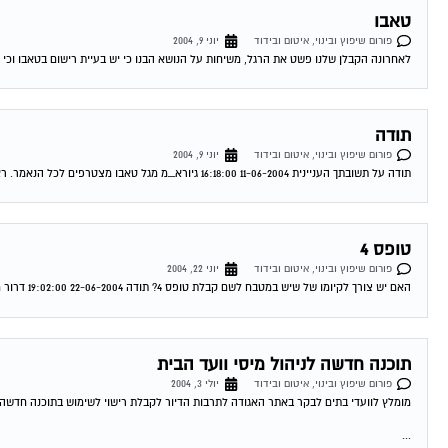
טאבו
פורום שיפוץ ובינוי, איטום ובידוד
יוני 9, 2004
לאחרונה הקבלן שלנו פשט את הרגל, משיחות על הנושא הבנו כי יש בעיית רישום בטאבו וכי ה
תודה
פורום שיפוץ ובינוי, איטום ובידוד
יוני 9, 2004
תודה על תשובתך העניינית 11-06-2004 16:18:00 גיורא_מ מגל טאבו מצטרפים לכל הנאמר. ראה מאמר של עו"ד עופר שחל בעמוד הבית. תחום מומחיותו הוא בתחום הנושא...
טופס 4
פורום שיפוץ ובינוי, איטום ובידוד
יוני 22, 2004
האם יש צורך לקיומו של שיש במטבח לשם קבלת טופס 4? תודה 22-06-2004 19:02:00 דרור מגל לא נראה לי שזה קשור את בכלל לא חייבת...
תוכנה חדשה לניהול מיסי וועד הבית
פורום שיפוץ ובינוי, איטום ובידוד
יולי 3, 2004
מומלץ לוועדי בתים לבקר באתר האגודה לתרבות הדיור לקבלת רישוי לשימוש בתוכנה חדשה לנ
...