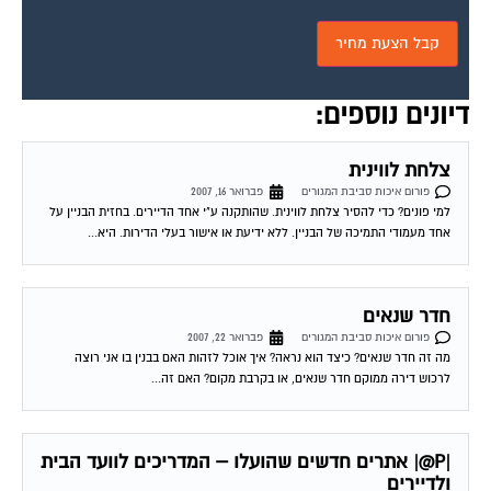
דיונים נוספים:
צלחת לווינית
פורום איכות סביבת המגורים
פברואר 16, 2007
למי פונים? כדי להסיר צלחת לווינית. שהותקנה ע"י אחד הדיירים. בחזית הבניין על
אחד מעמודי התמיכה של הבניין. ללא ידיעת או אישור בעלי הדירות. היא...
חדר שנאים
פורום איכות סביבת המגורים
פברואר 22, 2007
מה זה חדר שנאים? כיצד הוא נראה? איך אוכל לזהות האם בבנין בו אני רוצה
לרכוש דירה ממוקם חדר שנאים, או בקרבת מקום? האם זה...
|P@| אתרים חדשים שהועלו – המדריכים לוועד הבית
ולדיירים
פורום איכות סביבת המגורים
מרץ 1, 2007