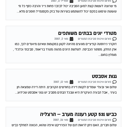
שעושה שימוש בפקס יכול להשתמש בשירות של בזק פקס2מייל חוסכים מלא...
מטרדי יונים בבתים משותפים
פורום איכות סביבת המגורים
מאי 2, 2007
דוקרני נירוסטה קפיציים מונעים מהיונה לקונן במקומות שאינם מיועדים לכך, כמו
אדן החלון, מסתור הכביסה. לשלשת היונים מהווה מטרד בריאותי, סביבתי וכלכלי ,
מומלץ בחום...
גגות אסבסט
פורום איכות סביבת המגורים
מאי 13, 2007
שלום אני ובעלי עומדים לקנות דירה בחודשים הקרובים. היתה דירה שמצאה חן
בעיני , אבל הבעיה העיקרית היא שבכל הבתים מסביב יש גגוני אסבסט שכידוע...
כביש 531 קטע רעננה מערב – הרצליה
פורום איכות סביבת המגורים
מאי 26, 2007
שלום חברים, האם ניתן לראות דגם של הפרוייקט איפה שהוא, הכוונה למחלף כביש
ירושליים המחבר את רעננה עם הרצליה. מה מתכוונים לבנות לנו שם? אשמח...