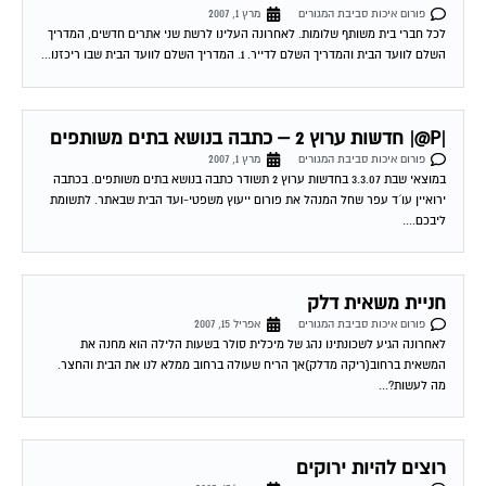
לכל חברי בית משותף שלומות. לאחרונה העלינו לרשת שני אתרים חדשים, המדריך
השלם לוועד הבית והמדריך השלם לדייר. 1. המדריך השלם לוועד הבית שבו ריכזנו...
|P@| חדשות ערוץ 2 – כתבה בנושא בתים משותפים
פורום איכות סביבת המגורים
מרץ 1, 2007
במוצאי שבת 3.3.07 בחדשות ערוץ 2 תשודר כתבה בנושא בתים משותפים. בכתבה
ירואיין עו´ד עפר שחל המנהל את פורום ייעוץ משפטי-ועד הבית שבאתר. לתשומת
ליבכם....
חניית משאית דלק
פורום איכות סביבת המגורים
אפריל 15, 2007
לאחרונה הגיע לשכונתינו נהג של מיכלית סולר בשעות הלילה הוא מחנה את
המשאית ברחוב(ריקה מדלק)אך הריח שעולה ברחוב ממלא לנו את הבית והחצר.
מה לעשות?...
רוצים להיות ירוקים
פורום איכות סביבת המגורים
אפריל 17, 2007
מי שרוצה לעשות קצת למען הסביבה יכול לבזבז פחות נייר והרבה כסף כל מי