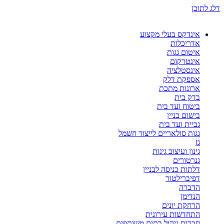
דלג לתוכן
אינדקס בעלי מקצוע
אדריכלות
איטום גגות
אינטרקום
אינסטלציה
אספקת דלק
ארונות מתכת
בדק בית
ביטוח ועד בית
בישום בניין
גביית ועד בית
גגות סולאריים לייצור חשמל
גז
גינון ועיצוב גינות
גנרטורים
דלתות כניסה לבניין
דפיברילטור
הדברה
הנדימן
הרחקת יונים
התחדשות עירונית
חברות ניהול בתים משותפים