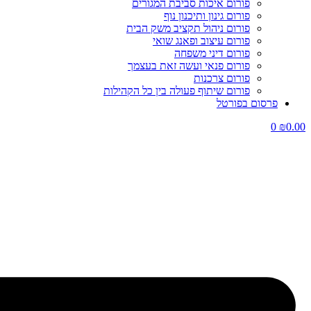
פורום איכות סביבת המגורים
פורום גינון ותיכנון נוף
פורום ניהול תקציב משק הבית
פורום עיצוב ופאנג שואי
פורום דיני משפחה
פורום פנאי ועשה זאת בעצמך
פורום צרכנות
פורום שיתוף פעולה בין כל הקהילות
פרסום בפורטל
0
₪
0.00