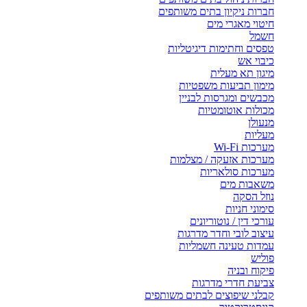
חברות ניקיון בתים משותפים
חיטוי מאגרי מים
חשמל
טפסים וחתימות דיגיטליות
כיבוי אש
מיגון תא מעלית
מימון תביעות משפטיות
מכבשים ומגרסות לבניין
מכולות אוטומטיות
מנעולן
מעליות
מערכות Wi-Fi
מערכות אזעקה / מצלמות
מערכות סולאריות
משאבות מים
נוזל הסקה
סימוני חניות
עורכי דין / נוטוריונים
עיצוב לובי וחדר מדרגות
עמדות טעינה חשמליות
פוליש
פיקוח ובניה
צביעת חדרי מדרגות
קבלני שיפוצים לבתים משותפים