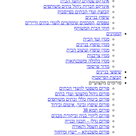
אינדקס עסקים לוועד הבית
אינדקס חברות ניהול בתים משותפים
קבוצת ועדי הבתים בפייסבוק
שיפוץ בניינים
טפסים, הסכמים שימושיים לועדי בתים ודיירים
חוקי הבית המשותף
המגזינים
מגזין ועד הבית
מגזין שיפוץ בניינים
מגזין שיפוץ ועיצוב הבית
מגזין צרכנות
מגזין כלכלה ומשכנתאות
מדור פרסומי
שיפוצי בניינים
קבוצת הפייסבוק
פורומים מקצועיים
פורום משפטי לוועדי הבתים
פורום ניהול מקצועי ועדי בתים
פורום ביטוח כללי ובתים משותפים
פורום שיפוץ ובינוי, איטום ובידוד
פורום תמא 38
פורום ליקויי בניה וביקורת מבנים
פורום נדלן – תכנון ובנייה
פורום חשמל ותאורה
פורום משכנתא – ייעוץ ומיחזור