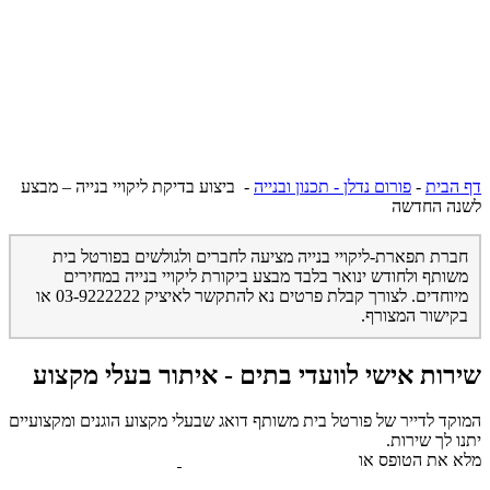
דף הבית
-
פורום נדלן - תכנון ובנייה
-
ביצוע בדיקת ליקויי בנייה – מבצע
לשנה החדשה
חברת תפארת-ליקויי בנייה מציעה לחברים ולגולשים בפורטל בית
משותף ולחודש ינואר בלבד מבצע ביקורת ליקויי בנייה במחירים
מיוחדים. לצורך קבלת פרטים נא להתקשר לאיציק 03-9222222 או
בקישור המצורף.
שירות אישי לוועדי בתים - איתור בעלי מקצוע
המוקד לדייר של פורטל בית משותף דואג שבעלי מקצוע הוגנים ומקצועיים
יתנו לך שירות.
מלא את הטופס או
לחץ לשליחת הודעת ווצאפ