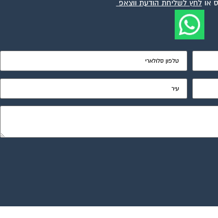
 או
לחץ לשליחת הודעת ווצאפ