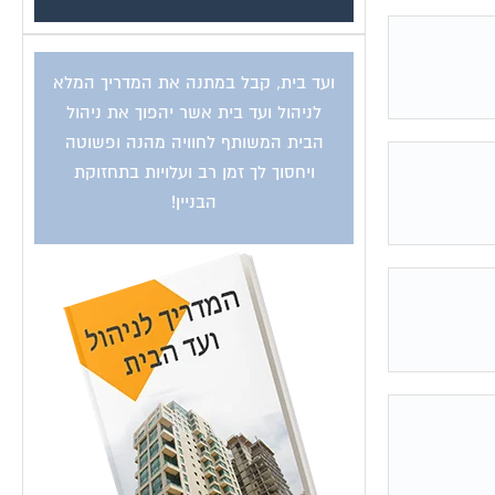
ועד בית, קבל במתנה את המדריך המלא
לניהול ועד בית אשר יהפוך את ניהול
הבית המשותף לחוויה מהנה ופשוטה
ויחסוך לך זמן רב ועלויות בתחזוקת
הבניין!