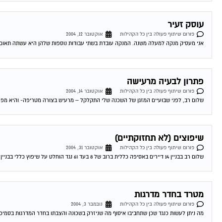
עוסק זעיר
פורום שיתוף פעולה בין כל הקהילות
אוקטובר 12, 2004
אני מעסיק מנקה למעלה משנה. המנקה עובדת בשתי עבודות נוספות שלהן היא עשתה תאום מס. 
פתרון לבעיה מרעישה
פורום שיתוף פעולה בין כל הקהילות
אוקטובר 14, 2004
שלום רב, לפני שבועיים המזגן של השכנה שלי התקלקל – מרעיש בצורה מטריפה- והיא מפעי
שיפוצים (לא תחזוקתיים)
פורום שיתוף פעולה בין כל הקהילות
אוקטובר 31, 2004
שלום רב בבניין 14 דיירים באסיפה כללית ברוב של 8 בעד ו6 נגד הוחלט על שיפוץ כללי בבניין שרוב העבודות הן שיפוץ ולא תחזוקה רכוש...
מטרד בחדר מדרגות
פורום שיתוף פעולה בין כל הקהילות
נובמבר 3, 2004
מה ניתן לעשות כנגד שכן שתחביבו איסוף מה שניזרק בשכונה והצבתו בחדר המדרגות בסמיכו