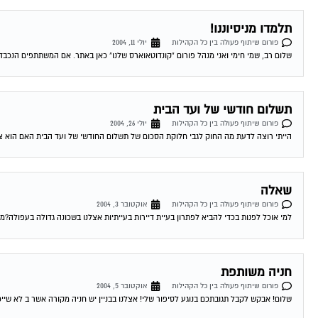
תלמדו מניסיוננו!
פורום שיתוף פעולה בין כל הקהילות
יולי 11, 2004
שלום רב, שמי חימי ואני מנהל פורום "קונדוטאוארס שלנו" כאן באתר. אם המשתתפים הנכבדי
תשלום חודשי של ועד הבית
פורום שיתוף פעולה בין כל הקהילות
יולי 26, 2004
הייתי רוצה לדעת מה החוק לגבי חלוקת הסכום של תשלום החודשי של ועד הבית האם הוא צריך 
שאלה
פורום שיתוף פעולה בין כל הקהילות
אוקטובר 3, 2004
למי אוכל לפנות בכדי להביא לפתרון בעיית דיירות בעייתיות אצלנו בשכונה גדולה בעפולה?מי יכול לעזור לי בכך וגם לת
חניה משותפת
פורום שיתוף פעולה בין כל הקהילות
אוקטובר 5, 2004
שלום! אבקש לקבל תגובתכם בנוגע לסיפור שלי! אצלנו בבניין יש חניה מקורה אשר ב לא שייכ