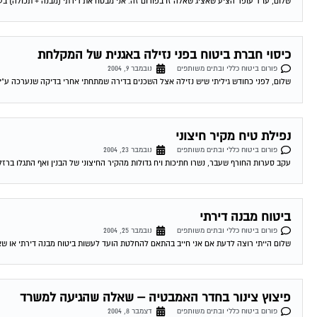
שלום, עו"ד עופר הציע שאציג שאלה זו בפורום זה. אני מבטח את דירתי (מבנה + תכולה) בעצמי
כיסוי חברת ביטוח בפני נזילה באגנית של המקלחת
פורום ביטוח כללי ובתים משותפים
נובמבר 9, 2004
שלום, לפני כחודש גיליתי שיש נזילה אצל השכנים בדירה שמתחתי אחרי בדיקה שנערכה ע"י
נפילת טיח מקיר חיצוני
פורום ביטוח כללי ובתים משותפים
נובמבר 23, 2004
עקב סערות החורף שעבר, נשרו חתיכות ויח גדולות מהקיר החיצוני של הבנין ואף התגלו ברז
ביטוח מבנה דירתי
פורום ביטוח כללי ובתים משותפים
נובמבר 25, 2004
שלום הייתי רוצה לדעת אם אני חייב בהתאם להחלטת הועד לעשות ביטוח מבנה דירתי או שאני 
פיצוץ צינור בחדר האמבטיה – שאלה שהגיעה למשרד
פורום ביטוח כללי ובתים משותפים
דצמבר 8, 2004