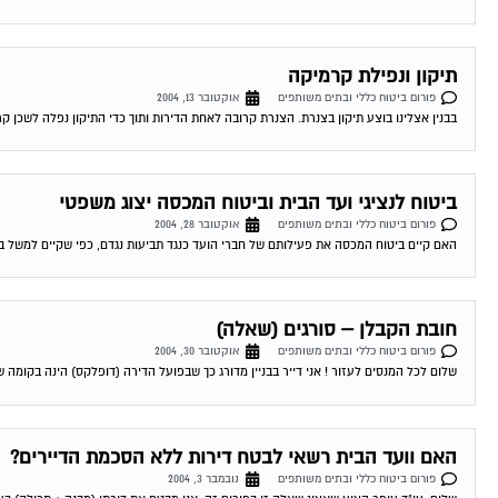
תיקון ונפילת קרמיקה
פורום ביטוח כללי ובתים משותפים
אוקטובר 13, 2004
בבנין אצלינו בוצע תיקון בצנרת. הצנרת קרובה לאחת הדירות ותוך כדי התיקון נפלה לשכן קר
ביטוח לנציגי ועד הבית וביטוח המכסה יצוג משפטי
פורום ביטוח כללי ובתים משותפים
אוקטובר 28, 2004
האם קיים ביטוח המכסה את פעילותם של חברי הועד כנגד תביעות נגדם, כפי שקיים למשל בעני
חובת הקבלן – סורגים (שאלה)
פורום ביטוח כללי ובתים משותפים
אוקטובר 30, 2004
שלום לכל המנסים לעזור ! אני דייר בבניין מדורג כך שבפועל הדירה (דופלקס) הינה בקומה שלישית ורביעית וקיימות
האם וועד הבית רשאי לבטח דירות ללא הסכמת הדיירים?
פורום ביטוח כללי ובתים משותפים
נובמבר 3, 2004