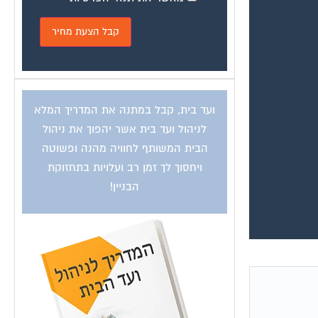
ועד בית, קבל במתנה את המדריך המלא
לניהול ועד בית אשר יהפוך את ניהול
הבית המשותף לחוויה מהנה ופשוטה
ויחסוך לך זמן רב ועלויות בתחזוקת
הבניין!