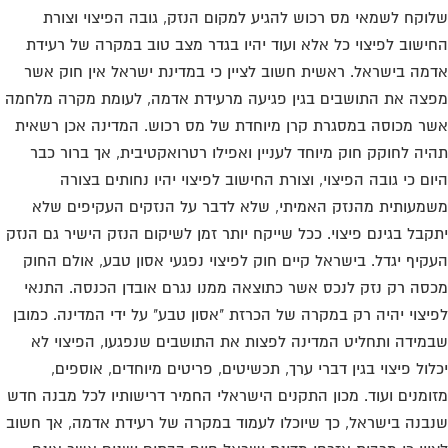
וקח לשמאי מס רכוש להגיע למקום הנזק, גובה הפיצוי וצורת
ישוב לפיצוי כל אלא ועוד יהיו בגדר מצב טוב במקרה של רעידת
מה בישראל. ראשית חשוב לציין כי במדינת ישראל אין חוק אשר
צה את התושבים בגין פגיעה מרעידת אדמה, לעומת מקרה מלחמה
ר מכוסה במסגרת קרן מיוחדת של מס רכוש. המדינה אכן רשאית
יה לחוקק חוק מיוחד לעניין ואפילו רטרואקטיבית, אך ברור כבר
ום כי גובה הפיצוי, וצורת החישוב לפיצוי יהיו נחותים בצורה
מעותית מהנזק האמיתי, שלא לדבר על הנזקים העקיפים שלא
קבל בגינם פיצוי. ככל שייקח יותר זמן לשיקום הנזק הישיר גם הנזק
קיף יגדל. בישראל קיים חוק לפיצוי נפגעי אסון טבע, אולם החוק
סה רק נזק לנכס אשר כתוצאה ממנו נגרם אובדן הכנסה. התנאי
יצוי יהיה רק במקרה של הכרזת "אסון טבע" על ידי המדינה. כמובן
מידה ותחליט המדינה לפצות את התושבים שנפגעו, הפיצוי לא
לול פיצוי בגין דברי ערך, תכשיטים, פריטים מיוחדים, אוספים,
ומנים ועוד. מכון התקנים הישראלי החמיר דרישותיו לכל מבנה חדש
בנה בישראל, כך שיוכלו לעמוד במקרה של רעידת אדמה, אך חשוב