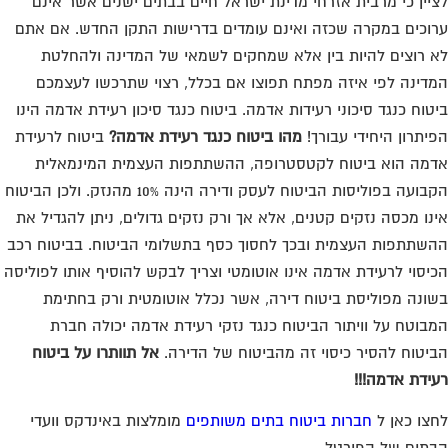
יין כי מרבית אזרחי מדינת ישראל חיים בבתים ישנים אשר אינם
וכים במקרה שכזה ואינם עומדים בדרישות התקן החדש. אם אתם
 רוצים להיות בין אלא שמחקים לשמאי של המדינה ולהחלטת
דינה לפי איזה מפתח תפוצו אם בכלל, רצוי שתרכשו לעצמכם
טוח כנגד סיכוני רעידות אדמה. ביטוח כנגד סיכון רעידת אדמה הינו
יתרון היחידי עבורך!
מהו ביטוח כנגד רעידת אדמה?
ביטוח לרעידת
מה הוא ביטוח לקטסטרופה, ההשתתפות העצמית המינמאלית
הקבועה בפוליסות הביטוח לעסק ודירה הינה 10% מהנזק. ולכן הביטוח
נו מכסה נזקים קטנים, אלא אך ורק נזקים גדולים, ניתן להגדיל את
שתתפות העצמית ובכך לחסוך כסף בתשלומי הביטוח. בביטוח רכב
יסוי לרעידת אדמה אינו אוטומטי וצריך לבקש להוסיף אותו לפוליסה
ונה מפוליסת ביטוח דירה, אשר נכלל אוטומטית ורק בחתימת
בוטח על וויתור הביטוח כנגד נזקי רעידת אדמה יכולה חברת
יטוח להסיר כיסוי זה מהביטוח של הדירה.
אל תוותרו על ביטוח
ידת אדמה!!!
צו כאן ל
חברות ביטוח בתים משותפים
מומלצות באינדקס וועדי