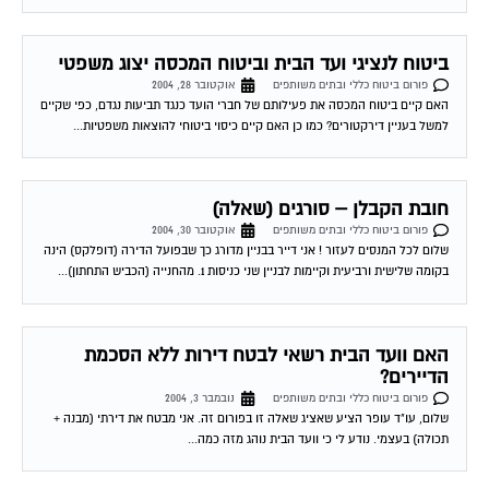
ביטוח לנציגי ועד הבית וביטוח המכסה יצוג משפטי
פורום ביטוח כללי ובתים משותפים
אוקטובר 28, 2004
האם קיים ביטוח המכסה את פעילותם של חברי הועד כנגד תביעות נגדם, כפי שקיים
למשל בעניין דירקטורים? כמו כן האם קיים כיסוי ביטוחי להוצאות משפטיות...
חובת הקבלן – סורגים (שאלה)
פורום ביטוח כללי ובתים משותפים
אוקטובר 30, 2004
שלום לכל המנסים לעזור ! אני דייר בבניין מדורג כך שבפועל הדירה (דופלקס) הינה
בקומה שלישית ורביעית וקיימות לבניין שני כניסות 1. מהחנייה (הכביש התחתון)...
האם וועד הבית רשאי לבטח דירות ללא הסכמת
הדיירים?
פורום ביטוח כללי ובתים משותפים
נובמבר 3, 2004
שלום, עו"ד עופר הציע שאציג שאלה זו בפורום זה. אני מבטח את דירתי (מבנה +
תכולה) בעצמי. נודע לי כי וועד הבית נוהג מזה כמה...