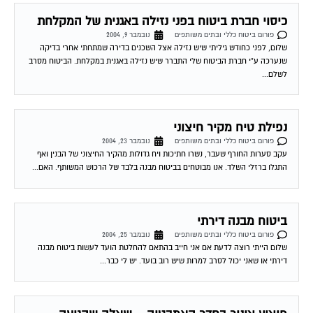
כיסוי חברת ביטוח בפני נזילה באגנית של המקלחת
פורום ביטוח כללי ובתים משותפים
נובמבר 9, 2004
שלום, לפני כחודש גיליתי שיש נזילה אצל השכנים בדירה שמתחתי אחרי בדיקה
שנערכה ע"י חברת הביטוח שלי התברר שיש נזילה באגנית במקלחת. הביטוח מסרב
לשלם...
נפילת טיח מקיר חיצוני
פורום ביטוח כללי ובתים משותפים
נובמבר 23, 2004
עקב סערות החורף שעבר, נשרו חתיכות ויח גדולות מהקיר החיצוני של הבנין ואף
התגלו ברזלי השלד. אנו מבוטחים בביטוח מבנה בלבד של הרכוש המשותף. האם...
ביטוח מבנה דירתי
פורום ביטוח כללי ובתים משותפים
נובמבר 25, 2004
שלום הייתי רוצה לדעת אם אני חייב בהתאם להחלטת הועד לעשות ביטוח מבנה
דירתי או שאני יכול לסרב למרות שיש רוב בועד. יש לי כבר...
פיצוץ צינור בחדר האמבטיה – שאלה שהגיעה
למשרד