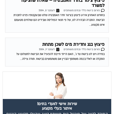
פורום ביטוח כללי ובתים משותפים
דצמבר 8, 2004
בחודש האחרון אירע פיצוץ בצינור חדר האמבטיה שלנו שבעקבותיו פנינו לחברת
הביטוח. החברה הבהירה לנו, של פי תנאי הפוליסה שבידינו הם שולחים מטעמם
איש מקצוע...
פיצוץ בגג וחדירת מים לשכן מתחת
פורום ביטוח כללי ובתים משותפים
דצמבר 9, 2004
במידה ויש לנו ביטוח צד ג´, האם הייתי חייבת להפעיל את הביטוח לתשלום על
התקלה או לא?! בכמה משתתף הבניין אם משתמשים בביטוח. תודה צילה...
שירות אישי לוועדי בתים!
איתור בעלי מקצוע
המוקד לדייר של פורטל בית משותף דואג שבעלי מקצוע הוגנים