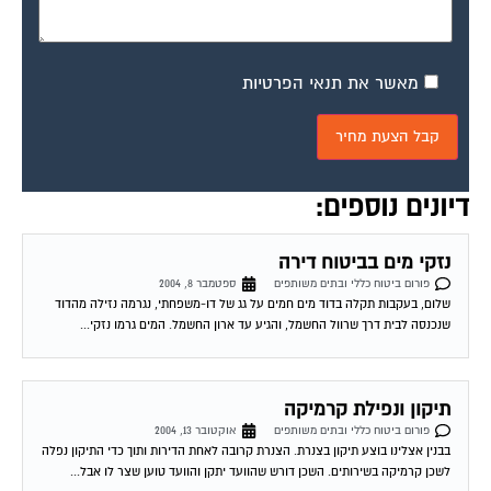
מאשר את תנאי הפרטיות
דיונים נוספים:
נזקי מים בביטוח דירה
פורום ביטוח כללי ובתים משותפים
ספטמבר 8, 2004
שלום, בעקבות תקלה בדוד מים חמים על גג של דו-משפחתי, נגרמה נזילה מהדוד
שנכנסה לבית דרך שרוול החשמל, והגיע עד ארון החשמל. המים גרמו נזקי...
תיקון ונפילת קרמיקה
פורום ביטוח כללי ובתים משותפים
אוקטובר 13, 2004
בבנין אצלינו בוצע תיקון בצנרת. הצנרת קרובה לאחת הדירות ותוך כדי התיקון נפלה
לשכן קרמיקה בשירותים. השכן דורש שהוועד יתקן והוועד טוען שצר לו אבל...