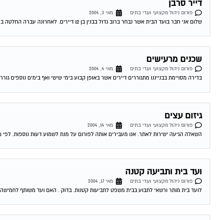
דייר סרבן
פורום ניהול מקצועי ועדי בתים
מאי 3, 2004
שלום אני חבר בועד הבית אשר נבחר ברוב גדול בבנין בן 12 דיירים. לאחרונה עברה החלטה ברוב גדול להחליף את דלת הכניסה הישנה והפגומה בבניין....
שכנים מרעישים
פורום ניהול מקצועי ועדי בתים
מאי 4, 2004
בדירה מסויימת בבנייננו מתגוררים דיירים אשר באופן קבוע בימי שישי ואף בימים נוספים גור
גיזום עצים
פורום ניהול מקצועי ועדי בתים
מאי 14, 2004
השאלה הגיעה ישירות לאתר. אנו מעבירים אותה לפורום על מנת לשמוע דעות נוספות. לפי מי
ועד בית ותביעה קטנה
פורום ניהול מקצועי ועדי בתים
מאי 17, 2004
לועד בית מותר ורשאי לתבוע בבית משפט לתביעות קטנות. בדוק . האם ועד משותף לחמישה 