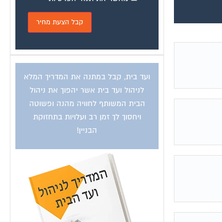
ועד בית, קבל במתנה את המדריך המלא
לניהול ועד בית אשר יהפוך את ניהול
הבית המשותף לחוויה מהנה ופשוטה
ויחסוך לך זמן רב ועלויות בתחזוקת
הבניין!