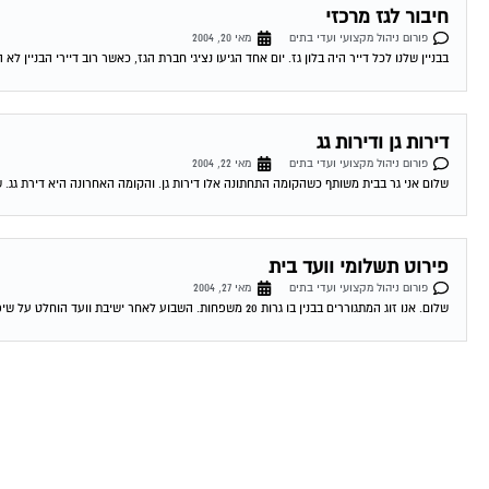
חיבור לגז מרכזי
פורום ניהול מקצועי ועדי בתים
מאי 20, 2004
בבניין שלנו לכל דייר היה בלון גז. יום אחד הגיעו נציגי חברת הגז, כאשר רוב דיירי הבניין לא הי
דירות גן ודירות גג
פורום ניהול מקצועי ועדי בתים
מאי 22, 2004
שלום אני גר בבית משותף כשהקומה התחתונה אלו דירות גן. והקומה האחרונה היא דירת גג. שאלותי הן 1. האם מותר לגדל כלב בחצ
פירוט תשלומי וועד בית
פורום ניהול מקצועי ועדי בתים
מאי 27, 2004
שלום. אנו זוג המתגוררים בבנין בו גרות 20 משפחות. השבוע לאחר ישיבת וועד הוחלט על שיפוץ המעלית ועוד מספר שיפוצים קטנים כאשר על כל דייר...