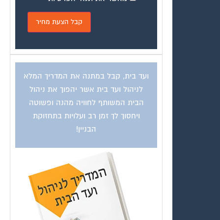
ועד בית, קבל במתנה את המדריך המלא
לניהול ועד בית אשר יהפוך את ניהול
הבית המשותף לחוויה מהנה ופשוטה
ויחסוך לך זמן רב ועלויות בתחזוקת
הבניין!