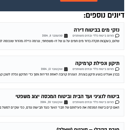
דיונים נוספים:
נזקי מים בביטוח דירה
פורום ביטוח כללי ובתים משותפים
ספטמבר 8, 2004
שלום, בעקבות תקלה בדוד מים חמים על גג של דו-משפחתי, נגרמה נזילה מהדוד שנכנסה לבית
תיקון ונפילת קרמיקה
פורום ביטוח כללי ובתים משותפים
אוקטובר 13, 2004
בבנין אצלינו בוצע תיקון בצנרת. הצנרת קרובה לאחת הדירות ותוך כדי התיקון נפלה לשכן קר
ביטוח לנציגי ועד הבית וביטוח המכסה יצוג משפטי
פורום ביטוח כללי ובתים משותפים
אוקטובר 28, 2004
האם קיים ביטוח המכסה את פעילותם של חברי הועד כנגד תביעות נגדם, כפי שקיים למשל בעני
חובת הקבלן – סורגים (שאלה)