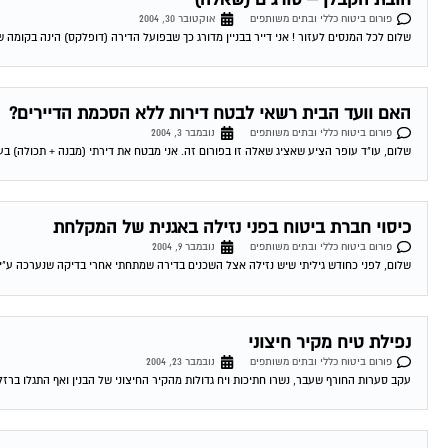
פורום ביטוח כללי ובתים משותפים
אוקטובר 30, 2004
שלום לכל המנסים לעזור ! אני דייר בבניין מדורג כך שבפועל הדירה (דופלקס) הינה בקומה שלישית ורביעית וקיימות
האם וועד הבית רשאי לבטח דירות ללא הסכמת הדיירים?
פורום ביטוח כללי ובתים משותפים
נובמבר 3, 2004
שלום, עו"ד עופר הציע שאציג שאלה זו בפורום זה. אני מבטח את דירתי (מבנה + תכולה) בעצמי
כיסוי חברת ביטוח בפני נזילה באגנית של המקלחת
פורום ביטוח כללי ובתים משותפים
נובמבר 9, 2004
שלום, לפני כחודש גיליתי שיש נזילה אצל השכנים בדירה שמתחתי אחרי בדיקה שנערכה ע"י
נפילת טיח מקיר חיצוני
פורום ביטוח כללי ובתים משותפים
נובמבר 23, 2004
עקב סערות החורף שעבר, נשרו חתיכות ויח גדולות מהקיר החיצוני של הבנין ואף התגלו ברז