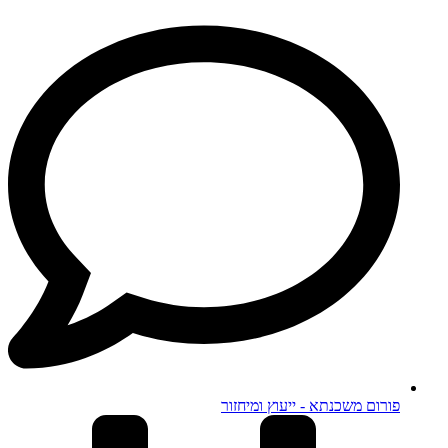
פורום משכנתא - ייעוץ ומיחזור