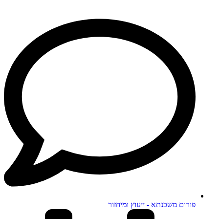
פורום משכנתא - ייעוץ ומיחזור