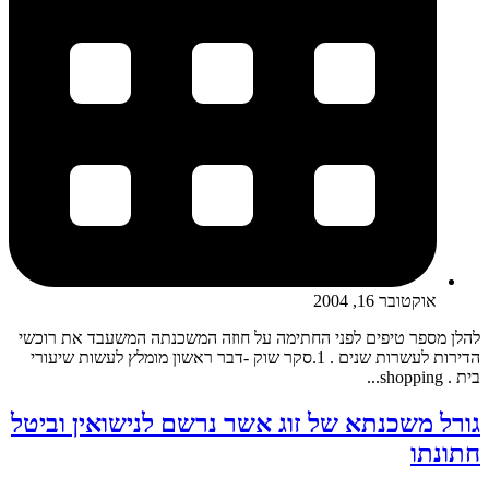
אוקטובר 16, 2004
להלן מספר טיפים לפני החתימה על חוזה המשכנתה המשעבד את רוכשי
הדירות לעשרות שנים . 1.סקר שוק -דבר ראשון מומלץ לעשות שיעורי
בית . shopping...
גורל משכנתא של זוג אשר נרשם לנישואין וביטל
חתונתו