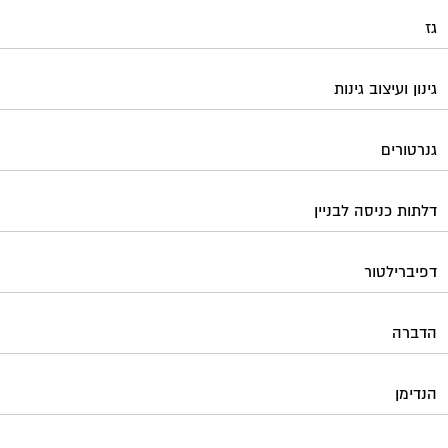
גז
גינון ועיצוב גינות
גנרטורים
דלתות כניסה לבניין
דפיברילטור
הדברה
הנדימן