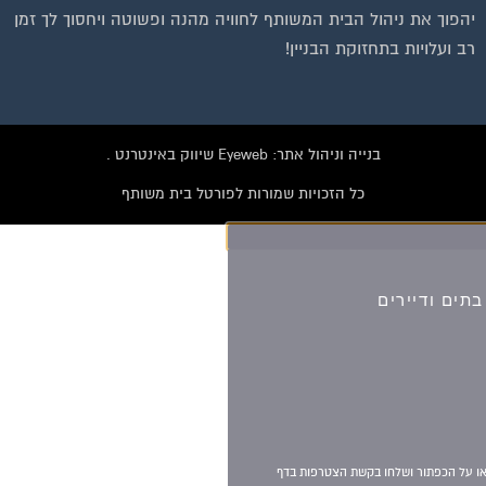
יהפוך את ניהול הבית המשותף לחוויה מהנה ופשוטה ויחסוך לך זמן
רב ועלויות בתחזוקת הבניין!
בנייה וניהול אתר: Eyeweb שיווק באינטרנט .
כל הזכויות שמורות לפורטל בית משותף
וועדי בתים ודיירים
הצטרפו עכשיו לקבוצת
הפייסבוק הגדולה בישראל
הנותנת מענה לבעיות
הדיור בבית המשותף!!!
להצטרפות לחצו על התמונה או על הכפתור ושלחו בקשת הצטרפות בדף