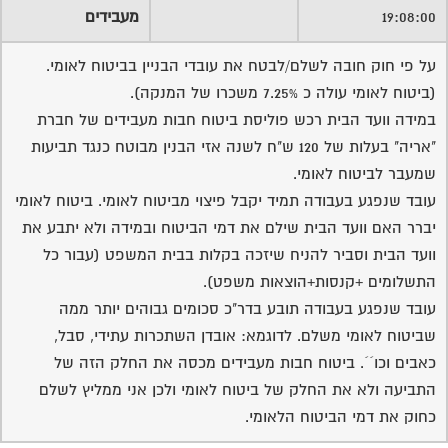
19:08:00
מעבידים
על פי חוק חובה לשלם/לבטח את עובדי הבניין בביטוח לאומי.
(ביטוח לאומי עולה כ 7.25% משכרו של המנקה).
במידה וועד הבית רכש פוליסת ביטוח חבות מעבידים של חברת
"אריה" בעלות של 120 ש"ח לשנה אזי הבנין מבוטח כנגד תביעות
שמעבר לביטוח לאומי.
עובד שנפגע בעבודה תמיד יקבל פיצוי מביטוח לאומי. ביטוח לאומי
יברר האם וועד הבית שילם את דמי הביטוח ובמידה ולא יתבע את
וועד הבית וסביר להניח שיזכה בקלות בבית המשפט (עבור כל
התשלומים +קנסות+הוצאות משפט).
עובד שנפגע בעבודה תובע בדר"כ סכומים גבוהים יותר ממה
שביטוח לאומי משלם. לדוגמא: אובדן השתכרות עתידי, סבל,
כאבים וכו´´. ביטוח חבות מעבידים מכסה את החלק הזה של
התביעה ולא את החלק של ביטוח לאומי ולכן אני ממליץ לשלם
כחוק את דמי הביטוח הלאומי.