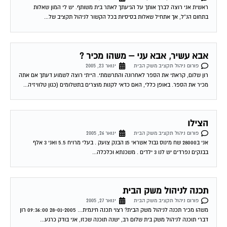
בתחום הנ"ל, אך אתחיל שאלות בסיסיות בכל הקשור לניהול תקציב של...
אבא עשיר, אבא עני – משהו מכיר ?
פורום ניהול תקציב משק הבית
ינואר 23, 2005
רון שלום, קראתי את הספר לאחרונה והתרשמתי. הייתי רוצה לשמוע דעתך אם אתה
מכיר את הספר. באופן כללי, האם כדאי לקנות מוצרים בתשלומים (כגון טלוויזיה...
הצילו
פורום ניהול תקציב משק הבית
ינואר 26, 2005
אני ב28000 שח מינוס גבול אשראי 15 הבנק צועק . בעלי מרויח 5.5 ואני 3 אלף
בבנקים נפרדים יש לנו 3 ילדים . משכנתא וכלכלה...
תכנה לניהול משק הבית
פורום ניהול תקציב משק הבית
ינואר 27, 2005
משהו מכיר תכנה לניהול משק הבית? רצוי תכנה חינמית… 28-01-2005 09:36:00 רון
דברי תוכנה לניהול משק בית שלום רב, ישנה תוכנה שכזו, אני בודק כרגע...