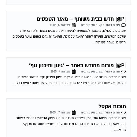
|P@| חדש בבית משותף – מאגר הטפסים
פורום ניהול תקציב משק הבית
פברואר 5, 2005
שבוע טוב לכולם, בהמשך למאמצינו להעשיר את התכנים באתר ולאור בקשות
שלכם הגולשים, הועלה לאתר "מאגר טפסים". המאגר יתעדכן באופן שוטף בטפסים
חדשים ונשמח לשיתוף...
|P@| פורום מחודש באתר – "גינון ותיכנון נוף"
פורום ניהול תקציב משק הבית
פברואר 9, 2005
שלום חברים, פורום "גינון" משנה פניו והופך ל-"גינון ותיכנון נוף". בניהול הפורום,
הצטרף אל צוות האתר אודי מיכליס שהינו מתכנן נוף במקצועו וישמח לסייע בכל...
תוכנת אקסל
פורום ניהול תקציב משק הבית
פברואר 17, 2005
שלום חברים, משהו אולי הכין באקסל תוכנה לניהול משק הבית?? זה יכול לפתור
המון שאלות ובעיות אם זה יפורסם לכולם תודה. |a@| 18-02-2005 02:09:00
גיורא_מ...