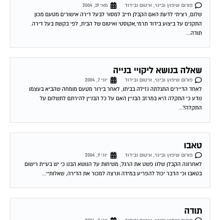
פורום שיפוץ ובינוי, איטום ובידוד
מאי 19, 2004
שלום, רציתי לדעת האם הקבלן חייב למסור לבעל דירה אישורים מטעם מכון
התקנים על ביצוע בידוד תרמי,אקוסטי ואיטום של הבית, לפי בקשת בעל דירה.
תודה...
שאלה בנושא ליקויי בנייה
פורום שיפוץ ובינוי, איטום ובידוד
יוני 7, 2004
לאחד הדיירים התגלתה נזילה בביתו, לאחר בירור מטעם מומחה שהביא בעצמו
נודע כי התקלה היא במרזב הבניין האם על כל הבניין להירתם לתשלום על
התקלה?...
טאבו
פורום שיפוץ ובינוי, איטום ובידוד
יוני 9, 2004
לאחרונה הקבלן שלנו פשט את הרגל, משיחות על הנושא הבנו כי יש בעיית רישום
בטאבו וכי הדבר יכול להפריע במידה ונרצה למכור את הדירה, שאלותיי...
תודה