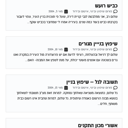
כביש רועש
פורום שיפוץ ובינוי, איטום ובידוד
מאי 5, 2004
שלום רב, אני מתלבטת לגבי קניית דירה, שעל פי תוכנית בניין העיר, צפוי לעבור
בקרבתו כביש בעוד כמה שנים. בעיריה אמרו לי שמדובר בכביש עוקף...
שיפוץ בנייין מגורים
פורום שיפוץ ובינוי, איטום ובידוד
מאי 10, 2004
שלום לך דניאל ובהצלחה, רציתי לדעת אם יש פרוצדורה מול העיריה במקרה ואנו
גרים בשכונה עם אנשים מעוטי יכולת, על מנת לשפץ את המבנה- האם...
תשובה לגל – שיפוץ בניין
פורום שיפוץ ובינוי, איטום ובידוד
מאי 15, 2004
גל שלום, כתוצאה משגיאה שאלתך נמחקה. למרות זאת מצ"ב תשובתי לשאלתך
בנושא מבנה הרשום כאגודה שיתופית. גל שלום, למרות שהבית אינו רשום כבית
משותף, חלים...
אשורי מכון התקנים