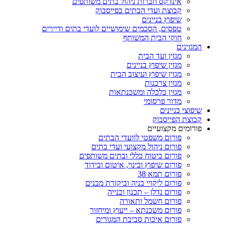
אינדקס חברות ניהול בתים משותפים
קבוצת ועדי הבתים בפייסבוק
שיפוץ בניינים
טפסים, הסכמים שימושיים לועדי בתים ודיירים
חוקי הבית המשותף
המגזינים
מגזין ועד הבית
מגזין שיפוץ בניינים
מגזין שיפוץ ועיצוב הבית
מגזין צרכנות
מגזין כלכלה ומשכנתאות
מדור פרסומי
שיפוצי בניינים
קבוצת הפייסבוק
פורומים מקצועיים
פורום משפטי לוועדי הבתים
פורום ניהול מקצועי ועדי בתים
פורום ביטוח כללי ובתים משותפים
פורום שיפוץ ובינוי, איטום ובידוד
פורום תמא 38
פורום ליקויי בניה וביקורת מבנים
פורום נדלן – תכנון ובנייה
פורום חשמל ותאורה
פורום משכנתא – ייעוץ ומיחזור
פורום איכות סביבת המגורים