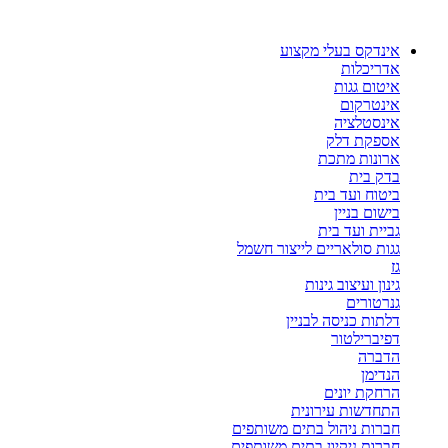
דלג
לתוכן
אינדקס בעלי מקצוע
אדריכלות
איטום גגות
אינטרקום
אינסטלציה
אספקת דלק
ארונות מתכת
בדק בית
ביטוח ועד בית
בישום בניין
גביית ועד בית
גגות סולאריים לייצור חשמל
גז
גינון ועיצוב גינות
גנרטורים
דלתות כניסה לבניין
דפיברילטור
הדברה
הנדימן
הרחקת יונים
התחדשות עירונית
חברות ניהול בתים משותפים
חברות ניקיון בתים משותפים