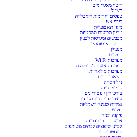
חיטוי מאגרי מים
חשמל
טפסים וחתימות דיגיטליות
כיבוי אש
מיגון תא מעלית
מימון תביעות משפטיות
מכבשים ומגרסות לבניין
מכולות אוטומטיות
מנעולן
מעליות
מערכות Wi-Fi
מערכות אזעקה / מצלמות
מערכות סולאריות
משאבות מים
נוזל הסקה
סימוני חניות
עורכי דין / נוטוריונים
עיצוב לובי וחדר מדרגות
עמדות טעינה חשמליות
פוליש
פיקוח ובניה
צביעת חדרי מדרגות
קבלני שיפוצים לבתים משותפים
קונסטרוקטור