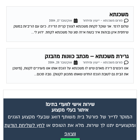
משכנתא
פורום משכנתא - ייעוץ ומיחזור
אוקטובר 17, 2004
שלום לרמי. אני שוקל לקחת משכנתא לצורך קניית הדירה. כיום עם הריביות במשק
שיחסית אינן גבוהות איני בטוח איזה סוג של משכנתא לקחת. ידוע לי...
גרירת משכנתא – מכתב כוונות מהבנק
פורום משכנתא - ייעוץ ומיחזור
אוקטובר 28, 2004
אנו רוכשים דירה מאדם שיש לו משכנתא על הנכס אותו אנו מעויניים לקנות, (מישכן
את הבית גם לטובת הנכס החדש שאותו מתכוון לקנות). גובה סכום...
שירות אישי לוועדי בתים!
איתור בעלי מקצוע
המוקד לדייר של פורטל בית משותף דואג שבעלי מקצוע הוגנים
ומקצועיים יתנו לך שירות. מלא את הטופס או
לחץ לשליחת הודעת
ווצאפ