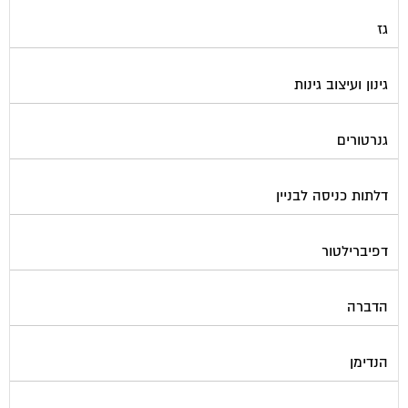
גז
גינון ועיצוב גינות
גנרטורים
דלתות כניסה לבניין
דפיברילטור
הדברה
הנדימן
הרחקת יונים