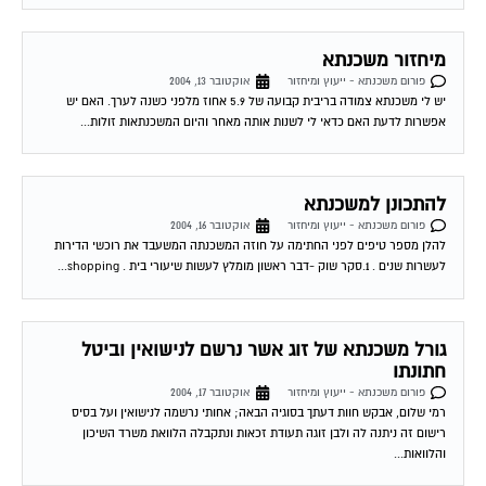
מיחזור משכנתא
פורום משכנתא - ייעוץ ומיחזור
אוקטובר 13, 2004
יש לי משכנתא צמודה בריבית קבועה של 5.9 אחוז מלפני כשנה לערך. האם יש
אפשרות לדעת האם כדאי לי לשנות אותה מאחר והיום המשכנתאות זולות...
להתכונן למשכנתא
פורום משכנתא - ייעוץ ומיחזור
אוקטובר 16, 2004
להלן מספר טיפים לפני החתימה על חוזה המשכנתה המשעבד את רוכשי הדירות
לעשרות שנים . 1.סקר שוק -דבר ראשון מומלץ לעשות שיעורי בית . shopping...
גורל משכנתא של זוג אשר נרשם לנישואין וביטל
חתונתו
פורום משכנתא - ייעוץ ומיחזור
אוקטובר 17, 2004
רמי שלום, אבקש חוות דעתך בסוגיה הבאה; אחותי נרשמה לנישואין ועל בסיס
רישום זה ניתנה לה ולבן זוגה תעודת זכאות ונתקבלה הלוואת משרד השיכון
והלוואות...