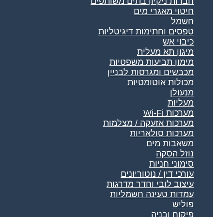
חברות ניקיון בתים משותפים
חיטוי מאגרי מים
חשמל
טפסים וחתימות דיגיטליות
כיבוי אש
מיגון תא מעלית
מימון תביעות משפטיות
מכבשים ומגרסות לבניין
מכולות אוטומטיות
מנעולן
מעליות
מערכות Wi-Fi
מערכות אזעקה / מצלמות
מערכות סולאריות
משאבות מים
נוזל הסקה
סימוני חניות
עורכי דין / נוטוריונים
עיצוב לובי וחדר מדרגות
עמדות טעינה חשמליות
פוליש
פיקוח ובניה