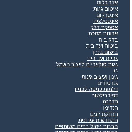
אדריכלות
איטום גגות
אינטרקום
אינסטלציה
אספקת דלק
ארונות מתכת
בדק בית
ביטוח ועד בית
בישום בניין
גביית ועד בית
גגות סולאריים לייצור חשמל
גז
גינון ועיצוב גינות
גנרטורים
דלתות כניסה לבניין
דפיברילטור
הדברה
הנדימן
הרחקת יונים
התחדשות עירונית
חברות ניהול בתים משותפים