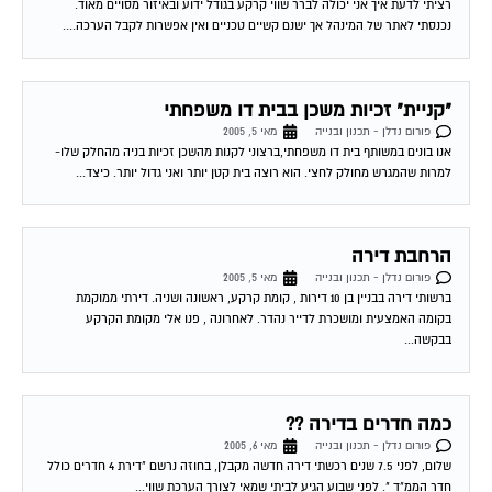
רציתי לדעת איך אני יכולה לברר שווי קרקע בגודל ידוע ובאיזור מסויים מאוד.
נכנסתי לאתר של המינהל אך ישנם קשיים טכניים ואין אפשרות לקבל הערכה....
"קניית" זכיות משכן בבית דו משפחתי
פורום נדלן - תכנון ובנייה
מאי 5, 2005
אנו בונים במשותף בית דו משפחתי,ברצוני לקנות מהשכן זכיות בניה מהחלק שלו-
למרות שהמגרש מחולק לחצי. הוא רוצה בית קטן יותר ואני גדול יותר. כיצד...
הרחבת דירה
פורום נדלן - תכנון ובנייה
מאי 5, 2005
ברשותי דירה בבניין בן 10 דירות , קומת קרקע, ראשונה ושניה. דירתי ממוקמת
בקומה האמצעית ומושכרת לדייר נהדר. לאחרונה , פנו אלי מקומת הקרקע
בבקשה...
כמה חדרים בדירה ??
פורום נדלן - תכנון ובנייה
מאי 6, 2005
שלום, לפני 7.5 שנים רכשתי דירה חדשה מקבלן, בחוזה נרשם "דירת 4 חדרים כולל
חדר הממ"ד ". לפני שבוע הגיע לביתי שמאי לצורך הערכת שווי...