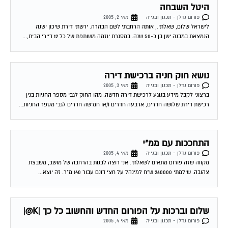
היטל השבחה
פורום נדלן - תכנון ובנייה
מאי 2, 2005
לישראל שלום, שאלתי., אותה הרחבתי לשם הבהרה. ירשתי דירת שיכון ישנה
הנמצאת במבנה ישן בן כ-50 שנה. במסגרת יוזמה משותפת של כל 12 דיירי הבית,...
נושא חוק חניה ברכישת דירה
פורום נדלן - תכנון ובנייה
מאי 3, 2005
ברצוני לקבל מידע בנוגע לרכישת דירה חדשה. מהו החוק לגבי מספר החניות בגין
רכישת דירת שלושה חדרים, ארבעה חדרים ו/או חמישה חדרים לגבי מספר החניות...
התחככות עם ממ"י
פורום נדלן - תכנון ובנייה
מאי 4, 2005
מקווה שזה פורום מתאים לשאלתי. אני רוצה לבנות בהרחבה של מושב, משבצת
צהובה. שילמתי 260000 ש"ח למינהל על חצי דונם עבור 140 מ"ר. זה יוצא...
שלום וברכות על הפורום החדש והחשוב כל כך |K@|
פורום נדלן - תכנון ובנייה
מאי 4, 2005