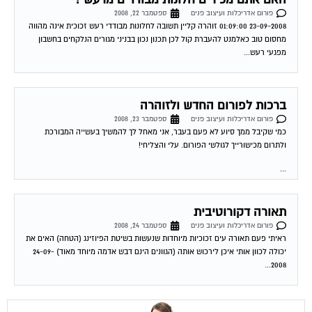
פורום אדריכלות ועיצוב פנים
ספטמבר 22, 2008
23-09-2008 01:09:00 זוהרה קליין תשובה לחלונות מבודדי רעש זכוכית אינה מהווה
מחסום טוב כאלמנט להעברת קול לכן תכנון נכון בבניני מגורים הנלקחים בחשבון
מפגעי רעש...
ברכות לפורום החדש ולזוהרה
פורום אדריכלות ועיצוב פנים
ספטמבר 23, 2008
כמי שקיבל ממך סיוע לא פעם בעבר, אני מאחל לך להמשיך בעשייה המבורכת
ולתרום מכישורייך לגולשי הפורום. עלי והצליחי!
...
תאורה דקורוטיבית
פורום אדריכלות ועיצוב פנים
ספטמבר 24, 2008
ראיתי פעם תאורה עים זכוכיות מיוחדות שנעשות בשיטת הפיוזינג (הטחה) האים את
יכולה לכוון אותי איכן לירכוש אותה (הגוונים הינם דבש אדמה מיוחד מאוד) 24-09-
2008...