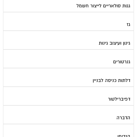
גגות סולאריים לייצור חשמל
גז
גינון ועיצוב גינות
גנרטורים
דלתות כניסה לבניין
דפיברילטור
הדברה
הנדימן