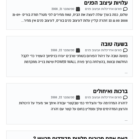
עלויות עיצוב הפנים
פורום אדריכלות ועיצוב פנים
ספטמבר 21, 2008
שלום, כמה בערך עולה לעצה את הבית, טווח מחירים לפי מטר? תודה בוריס 21-09-
2008 22:11:00 זוהרה קליין עלות לעיצוב פנים בוריס, לעיצוב פנים אין מחיר...
בשעה טובה
פורום אדריכלות ועיצוב פנים
ספטמבר 22, 2008
בשעה טובה על ניהול הפורום בטוחני שרבים יעזרו בניסיונך העשיר כדי לקבל
החלטות נבונות ,בהצלחה ברוך פורת POWER WALL שיטת בנייה מתקדמת
...
ברכות ואיחולים
פורום אדריכלות ועיצוב פנים
ספטמבר 22, 2008
לזהרה המדהימה עלי והצליחי כמי שבקשרי עבודה איתך אני מעיד על היכולות
והרצון המדהימים שלך וממליץ בחום על קשר עם זהרה
...
האם אתם מכירים חלונות מבודדים מרעש ?